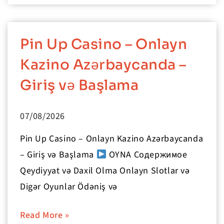
Pin Up Casino – Onlayn
Kazino Azərbaycanda –
Giriş və Başlama
07/08/2026
Pin Up Casino – Onlayn Kazino Azərbaycanda
– Giriş və Başlama
OYNA Содержимое
Qeydiyyat və Daxil Olma Onlayn Slotlar və
Digər Oyunlar Ödəniş və
Read More »