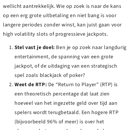
wellicht aantrekkelijk. Wie op zoek is naar de kans
op een erg grote uitbetaling en niet bang is voor
langere periodes zonder winst, kan juist gaan voor
high volatility slots of progressieve jackpots.
Stel vast je doel:
Ben je op zoek naar langdurig
entertainment, de spanning van een grote
jackpot, of de uitdaging van een strategisch
spel zoals blackjack of poker?
Weet de RTP:
De “Return to Player” (RTP) is
een theoretisch percentage dat laat zien
hoeveel van het ingezette geld over tijd aan
spelers wordt terugbetaald. Een hogere RTP
(bijvoorbeeld 96% of meer) is over het