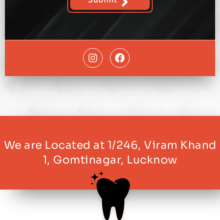
We are Located at 1/246, Viram Khand
1, Gomtinagar, Lucknow