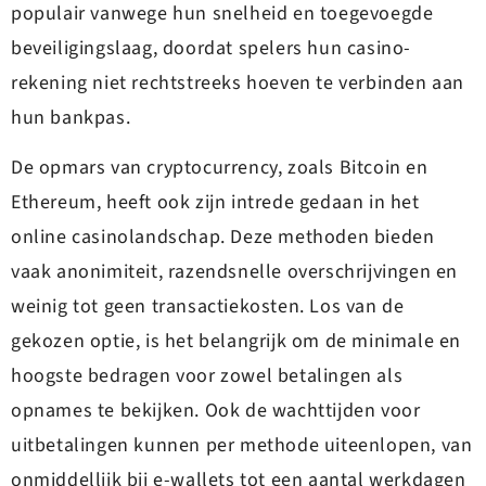
populair vanwege hun snelheid en toegevoegde
beveiligingslaag, doordat spelers hun casino-
rekening niet rechtstreeks hoeven te verbinden aan
hun bankpas.
De opmars van cryptocurrency, zoals Bitcoin en
Ethereum, heeft ook zijn intrede gedaan in het
online casinolandschap. Deze methoden bieden
vaak anonimiteit, razendsnelle overschrijvingen en
weinig tot geen transactiekosten. Los van de
gekozen optie, is het belangrijk om de minimale en
hoogste bedragen voor zowel betalingen als
opnames te bekijken. Ook de wachttijden voor
uitbetalingen kunnen per methode uiteenlopen, van
onmiddellijk bij e-wallets tot een aantal werkdagen