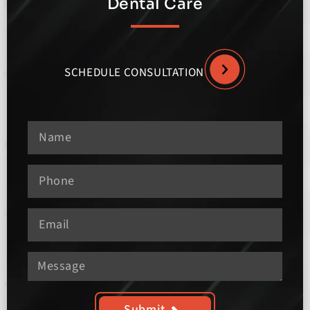
Dental Care
SCHEDULE CONSULTATION
Submit