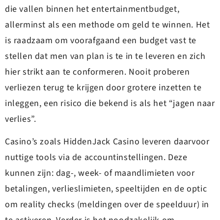
die vallen binnen het entertainmentbudget,
allerminst als een methode om geld te winnen. Het
is raadzaam om voorafgaand een budget vast te
stellen dat men van plan is te in te leveren en zich
hier strikt aan te conformeren. Nooit proberen
verliezen terug te krijgen door grotere inzetten te
inleggen, een risico die bekend is als het “jagen naar
verlies”.
Casino’s zoals HiddenJack Casino leveren daarvoor
nuttige tools via de accountinstellingen. Deze
kunnen zijn: dag-, week- of maandlimieten voor
betalingen, verlieslimieten, speeltijden en de optic
om reality checks (meldingen over de speelduur) in