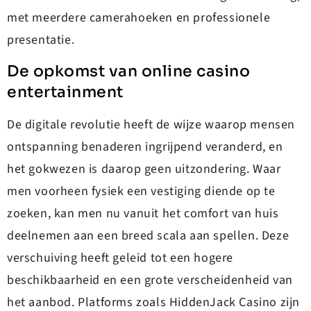
met meerdere camerahoeken en professionele
presentatie.
De opkomst van online casino
entertainment
De digitale revolutie heeft de wijze waarop mensen
ontspanning benaderen ingrijpend veranderd, en
het gokwezen is daarop geen uitzondering. Waar
men voorheen fysiek een vestiging diende op te
zoeken, kan men nu vanuit het comfort van huis
deelnemen aan een breed scala aan spellen. Deze
verschuiving heeft geleid tot een hogere
beschikbaarheid en een grote verscheidenheid van
het aanbod. Platforms zoals HiddenJack Casino zijn