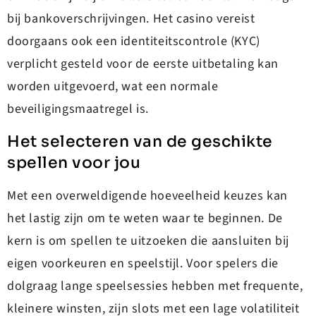
bij bankoverschrijvingen. Het casino vereist
doorgaans ook een identiteitscontrole (KYC)
verplicht gesteld voor de eerste uitbetaling kan
worden uitgevoerd, wat een normale
beveiligingsmaatregel is.
Het selecteren van de geschikte
spellen voor jou
Met een overweldigende hoeveelheid keuzes kan
het lastig zijn om te weten waar te beginnen. De
kern is om spellen te uitzoeken die aansluiten bij
eigen voorkeuren en speelstijl. Voor spelers die
dolgraag lange speelsessies hebben met frequente,
kleinere winsten, zijn slots met een lage volatiliteit