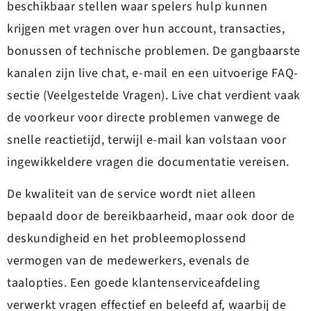
beschikbaar stellen waar spelers hulp kunnen
krijgen met vragen over hun account, transacties,
bonussen of technische problemen. De gangbaarste
kanalen zijn live chat, e-mail en een uitvoerige FAQ-
sectie (Veelgestelde Vragen). Live chat verdient vaak
de voorkeur voor directe problemen vanwege de
snelle reactietijd, terwijl e-mail kan volstaan voor
ingewikkeldere vragen die documentatie vereisen.
De kwaliteit van de service wordt niet alleen
bepaald door de bereikbaarheid, maar ook door de
deskundigheid en het probleemoplossend
vermogen van de medewerkers, evenals de
taalopties. Een goede klantenserviceafdeling
verwerkt vragen effectief en beleefd af, waarbij de