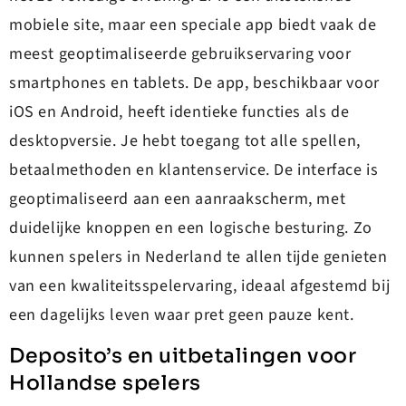
mobiele site, maar een speciale app biedt vaak de
meest geoptimaliseerde gebruikservaring voor
smartphones en tablets. De app, beschikbaar voor
iOS en Android, heeft identieke functies als de
desktopversie. Je hebt toegang tot alle spellen,
betaalmethoden en klantenservice. De interface is
geoptimaliseerd aan een aanraakscherm, met
duidelijke knoppen en een logische besturing. Zo
kunnen spelers in Nederland te allen tijde genieten
van een kwaliteitsspelervaring, ideaal afgestemd bij
een dagelijks leven waar pret geen pauze kent.
Deposito’s en uitbetalingen voor
Hollandse spelers