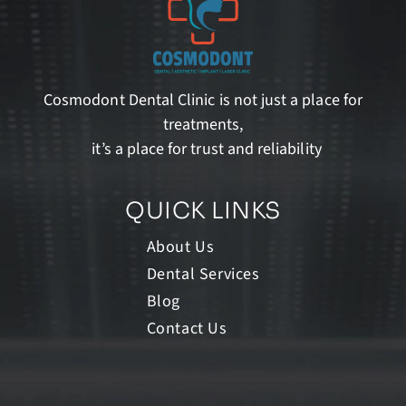
Cosmodont Dental Clinic is not just a place for
treatments,
it’s a place for trust and reliability
QUICK LINKS
About Us
Dental Services
Blog
Contact Us