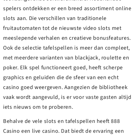
spelers ontdekken er een breed assortiment online
slots aan. Die verschillen van traditionele
fruitautomaten tot de nieuwste video slots met
meeslepende verhalen en creatieve bonusfeatures.
Ook de selectie tafelspellen is meer dan compleet,
met meerdere varianten van blackjack, roulette en
poker. Elk spel functioneert goed, heeft scherpe
graphics en geluiden die de sfeer van een echt
casino goed weergeven. Aangezien de bibliotheek
vaak wordt aangevuld, is er voor vaste gasten altijd
iets nieuws om te proberen.
Behalve de vele slots en tafelspellen heeft 888
Casino een live casino. Dat biedt de ervaring een