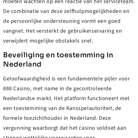
moeten wachten op een reactie van het serviceteam.
De combinatie van deze zelfhulpmogelijkheden en
de persoonlijke ondersteuning vormt een goed
vangnet. Het versterkt de gebruikerservaring en
verwijdert mogelijke obstakels snel.
Beveiliging en toestemming in
Nederland
Geloofwaardigheid is een fundamentele pijler voor
888 Casino, met name in de gecontroleerde
Nederlandse markt. Het platform functioneert met
een toestemming van de Kansspelautoriteit, de
formele toezichthouder in Nederland. Deze
vergunning waarborgt dat het casino voldoet aan
strenge wettelijke voorwaarden voor