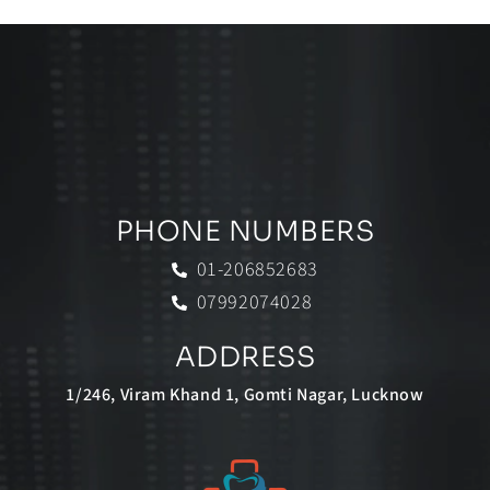
PHONE NUMBERS
01-206852683
07992074028
ADDRESS
1/246, Viram Khand 1, Gomti Nagar, Lucknow