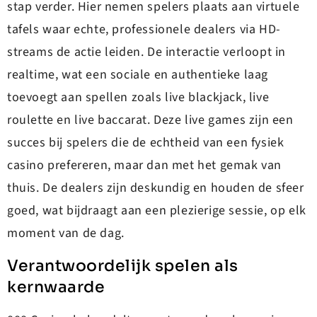
stap verder. Hier nemen spelers plaats aan virtuele
tafels waar echte, professionele dealers via HD-
streams de actie leiden. De interactie verloopt in
realtime, wat een sociale en authentieke laag
toevoegt aan spellen zoals live blackjack, live
roulette en live baccarat. Deze live games zijn een
succes bij spelers die de echtheid van een fysiek
casino prefereren, maar dan met het gemak van
thuis. De dealers zijn deskundig en houden de sfeer
goed, wat bijdraagt aan een plezierige sessie, op elk
moment van de dag.
Verantwoordelijk spelen als
kernwaarde