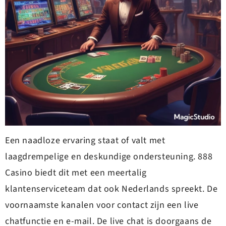
Een naadloze ervaring staat of valt met
laagdrempelige en deskundige ondersteuning. 888
Casino biedt dit met een meertalig
klantenserviceteam dat ook Nederlands spreekt. De
voornaamste kanalen voor contact zijn een live
chatfunctie en e-mail. De live chat is doorgaans de