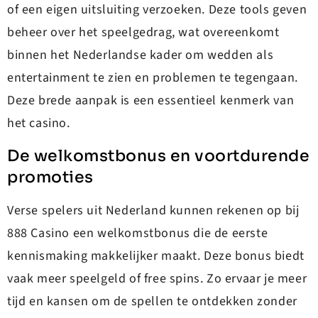
of een eigen uitsluiting verzoeken. Deze tools geven
beheer over het speelgedrag, wat overeenkomt
binnen het Nederlandse kader om wedden als
entertainment te zien en problemen te tegengaan.
Deze brede aanpak is een essentieel kenmerk van
het casino.
De welkomstbonus en voortdurende
promoties
Verse spelers uit Nederland kunnen rekenen op bij
888 Casino een welkomstbonus die de eerste
kennismaking makkelijker maakt. Deze bonus biedt
vaak meer speelgeld of free spins. Zo ervaar je meer
tijd en kansen om de spellen te ontdekken zonder