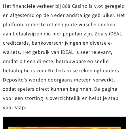
Het financiële verkeer bij 888 Casino is vlot geregeld
en afgestemd op de Nederlandstalige gebruiker. Het
platform ondersteunt een grote verscheidenheid
aan betaalwijzen die hier populair zijn. Zoals iDEAL,
creditcards, bankoverschrijvingen en diverse e-
wallets. Het gebruik van iDEAL is zeer relevant,
omdat dit een directe, betrouwbare en snelle
betaaloptie is voor Nederlandse rekeninghouders.
Deposito’s worden doorgaans meteen verwerkt,
zodat spelers direct kunnen beginnen. De pagina
voor een storting is overzichtelijk en helpt je stap
voor stap.