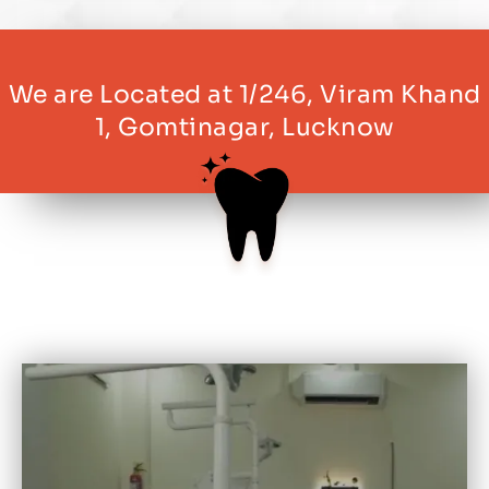
We are Located at 1/246, Viram Khand
1, Gomtinagar, Lucknow