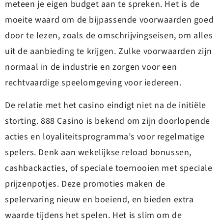
meteen je eigen budget aan te spreken. Het is de
moeite waard om de bijpassende voorwaarden goed
door te lezen, zoals de omschrijvingseisen, om alles
uit de aanbieding te krijgen. Zulke voorwaarden zijn
normaal in de industrie en zorgen voor een
rechtvaardige speelomgeving voor iedereen.
De relatie met het casino eindigt niet na de initiële
storting. 888 Casino is bekend om zijn doorlopende
acties en loyaliteitsprogramma’s voor regelmatige
spelers. Denk aan wekelijkse reload bonussen,
cashbackacties, of speciale toernooien met speciale
prijzenpotjes. Deze promoties maken de
spelervaring nieuw en boeiend, en bieden extra
waarde tijdens het spelen. Het is slim om de