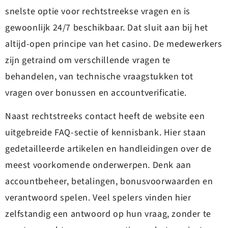
snelste optie voor rechtstreekse vragen en is
gewoonlijk 24/7 beschikbaar. Dat sluit aan bij het
altijd-open principe van het casino. De medewerkers
zijn getraind om verschillende vragen te
behandelen, van technische vraagstukken tot
vragen over bonussen en accountverificatie.
Naast rechtstreeks contact heeft de website een
uitgebreide FAQ-sectie of kennisbank. Hier staan
gedetailleerde artikelen en handleidingen over de
meest voorkomende onderwerpen. Denk aan
accountbeheer, betalingen, bonusvoorwaarden en
verantwoord spelen. Veel spelers vinden hier
zelfstandig een antwoord op hun vraag, zonder te