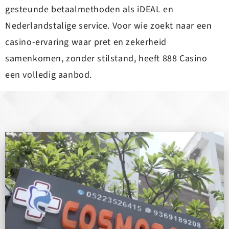
gesteunde betaalmethoden als iDEAL en
Nederlandstalige service. Voor wie zoekt naar een
casino-ervaring waar pret en zekerheid
samenkomen, zonder stilstand, heeft 888 Casino
een volledig aanbod.