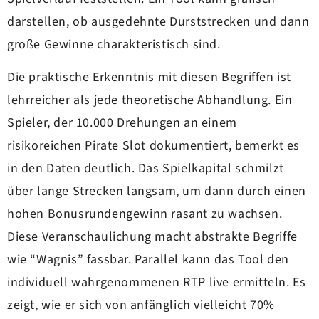
darstellen, ob ausgedehnte Durststrecken und dann
große Gewinne charakteristisch sind.
Die praktische Erkenntnis mit diesen Begriffen ist
lehrreicher als jede theoretische Abhandlung. Ein
Spieler, der 10.000 Drehungen an einem
risikoreichen Pirate Slot dokumentiert, bemerkt es
in den Daten deutlich. Das Spielkapital schmilzt
über lange Strecken langsam, um dann durch einen
hohen Bonusrundengewinn rasant zu wachsen.
Diese Veranschaulichung macht abstrakte Begriffe
wie “Wagnis” fassbar. Parallel kann das Tool den
individuell wahrgenommenen RTP live ermitteln. Es
zeigt, wie er sich von anfänglich vielleicht 70%