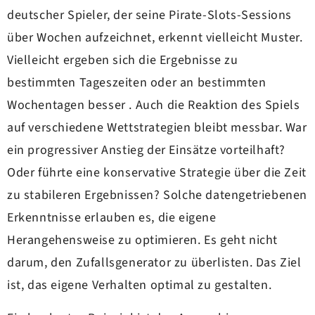
deutscher Spieler, der seine Pirate-Slots-Sessions
über Wochen aufzeichnet, erkennt vielleicht Muster.
Vielleicht ergeben sich die Ergebnisse zu
bestimmten Tageszeiten oder an bestimmten
Wochentagen besser . Auch die Reaktion des Spiels
auf verschiedene Wettstrategien bleibt messbar. War
ein progressiver Anstieg der Einsätze vorteilhaft?
Oder führte eine konservative Strategie über die Zeit
zu stabileren Ergebnissen? Solche datengetriebenen
Erkenntnisse erlauben es, die eigene
Herangehensweise zu optimieren. Es geht nicht
darum, den Zufallsgenerator zu überlisten. Das Ziel
ist, das eigene Verhalten optimal zu gestalten.