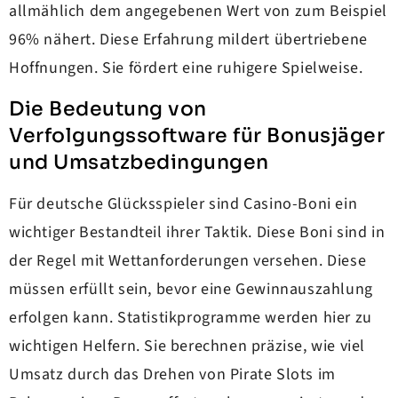
allmählich dem angegebenen Wert von zum Beispiel
96% nähert. Diese Erfahrung mildert übertriebene
Hoffnungen. Sie fördert eine ruhigere Spielweise.
Die Bedeutung von
Verfolgungssoftware für Bonusjäger
und Umsatzbedingungen
Für deutsche Glücksspieler sind Casino-Boni ein
wichtiger Bestandteil ihrer Taktik. Diese Boni sind in
der Regel mit Wettanforderungen versehen. Diese
müssen erfüllt sein, bevor eine Gewinnauszahlung
erfolgen kann. Statistikprogramme werden hier zu
wichtigen Helfern. Sie berechnen präzise, wie viel
Umsatz durch das Drehen von Pirate Slots im