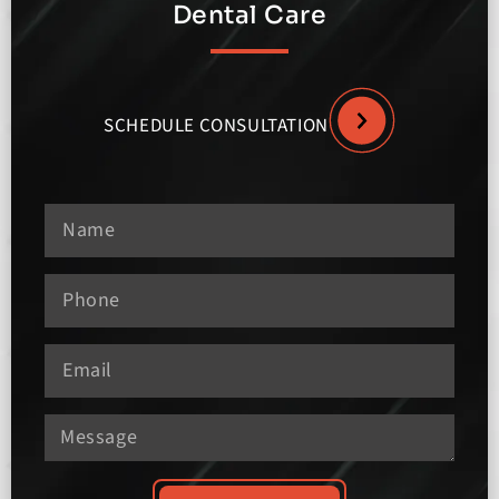
Dental Care
SCHEDULE CONSULTATION