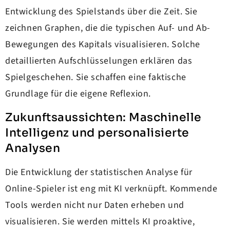
Entwicklung des Spielstands über die Zeit. Sie
zeichnen Graphen, die die typischen Auf- und Ab-
Bewegungen des Kapitals visualisieren. Solche
detaillierten Aufschlüsselungen erklären das
Spielgeschehen. Sie schaffen eine faktische
Grundlage für die eigene Reflexion.
Zukunftsaussichten: Maschinelle
Intelligenz und personalisierte
Analysen
Die Entwicklung der statistischen Analyse für
Online-Spieler ist eng mit KI verknüpft. Kommende
Tools werden nicht nur Daten erheben und
visualisieren. Sie werden mittels KI proaktive,