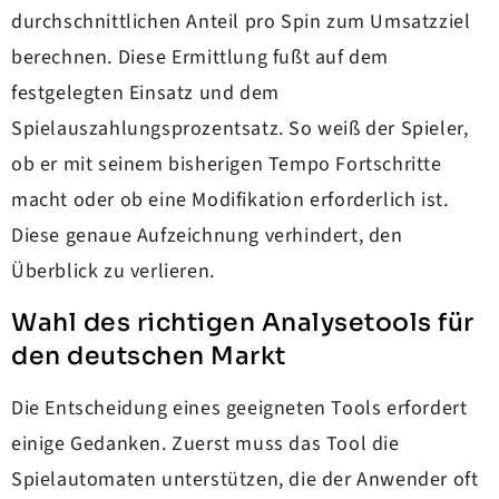
durchschnittlichen Anteil pro Spin zum Umsatzziel
berechnen. Diese Ermittlung fußt auf dem
festgelegten Einsatz und dem
Spielauszahlungsprozentsatz. So weiß der Spieler,
ob er mit seinem bisherigen Tempo Fortschritte
macht oder ob eine Modifikation erforderlich ist.
Diese genaue Aufzeichnung verhindert, den
Überblick zu verlieren.
Wahl des richtigen Analysetools für
den deutschen Markt
Die Entscheidung eines geeigneten Tools erfordert
einige Gedanken. Zuerst muss das Tool die
Spielautomaten unterstützen, die der Anwender oft