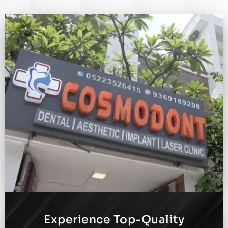
Experience Top-Quality