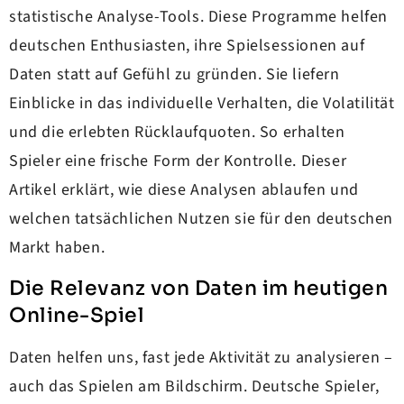
statistische Analyse-Tools. Diese Programme helfen
deutschen Enthusiasten, ihre Spielsessionen auf
Daten statt auf Gefühl zu gründen. Sie liefern
Einblicke in das individuelle Verhalten, die Volatilität
und die erlebten Rücklaufquoten. So erhalten
Spieler eine frische Form der Kontrolle. Dieser
Artikel erklärt, wie diese Analysen ablaufen und
welchen tatsächlichen Nutzen sie für den deutschen
Markt haben.
Die Relevanz von Daten im heutigen
Online-Spiel
Daten helfen uns, fast jede Aktivität zu analysieren –
auch das Spielen am Bildschirm. Deutsche Spieler,