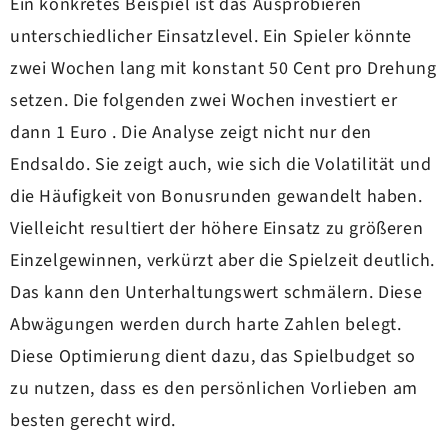
Ein konkretes Beispiel ist das Ausprobieren
unterschiedlicher Einsatzlevel. Ein Spieler könnte
zwei Wochen lang mit konstant 50 Cent pro Drehung
setzen. Die folgenden zwei Wochen investiert er
dann 1 Euro . Die Analyse zeigt nicht nur den
Endsaldo. Sie zeigt auch, wie sich die Volatilität und
die Häufigkeit von Bonusrunden gewandelt haben.
Vielleicht resultiert der höhere Einsatz zu größeren
Einzelgewinnen, verkürzt aber die Spielzeit deutlich.
Das kann den Unterhaltungswert schmälern. Diese
Abwägungen werden durch harte Zahlen belegt.
Diese Optimierung dient dazu, das Spielbudget so
zu nutzen, dass es den persönlichen Vorlieben am
besten gerecht wird.