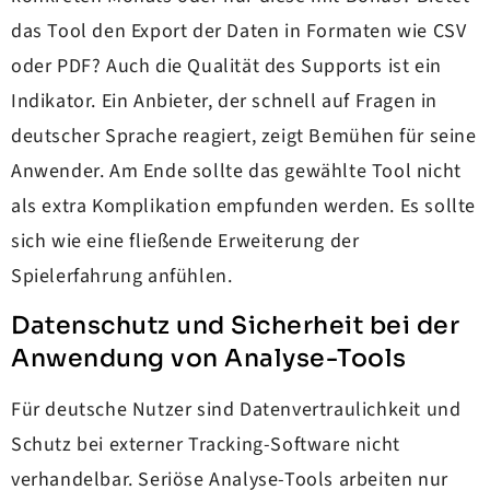
das Tool den Export der Daten in Formaten wie CSV
oder PDF? Auch die Qualität des Supports ist ein
Indikator. Ein Anbieter, der schnell auf Fragen in
deutscher Sprache reagiert, zeigt Bemühen für seine
Anwender. Am Ende sollte das gewählte Tool nicht
als extra Komplikation empfunden werden. Es sollte
sich wie eine fließende Erweiterung der
Spielerfahrung anfühlen.
Datenschutz und Sicherheit bei der
Anwendung von Analyse-Tools
Für deutsche Nutzer sind Datenvertraulichkeit und
Schutz bei externer Tracking-Software nicht
verhandelbar. Seriöse Analyse-Tools arbeiten nur