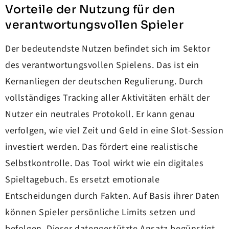
Vorteile der Nutzung für den
verantwortungsvollen Spieler
Der bedeutendste Nutzen befindet sich im Sektor
des verantwortungsvollen Spielens. Das ist ein
Kernanliegen der deutschen Regulierung. Durch
vollständiges Tracking aller Aktivitäten erhält der
Nutzer ein neutrales Protokoll. Er kann genau
verfolgen, wie viel Zeit und Geld in eine Slot-Session
investiert werden. Das fördert eine realistische
Selbstkontrolle. Das Tool wirkt wie ein digitales
Spieltagebuch. Es ersetzt emotionale
Entscheidungen durch Fakten. Auf Basis ihrer Daten
können Spieler persönliche Limits setzen und
befolgen. Dieser datengestützte Ansatz begünstigt