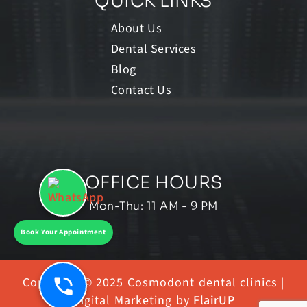
QUICK LINKS
About Us
Dental Services
Blog
Contact Us
OFFICE HOURS
Mon-Thu: 11 AM - 9 PM
Book Your Appointment
Copyright © 2025 Cosmodont dental clinics |
Digital Marketing by
FlairUP