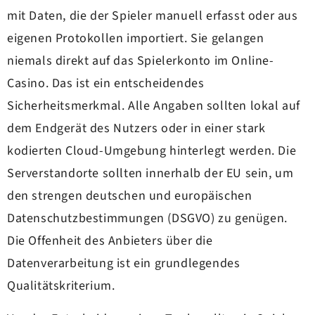
mit Daten, die der Spieler manuell erfasst oder aus
eigenen Protokollen importiert. Sie gelangen
niemals direkt auf das Spielerkonto im Online-
Casino. Das ist ein entscheidendes
Sicherheitsmerkmal. Alle Angaben sollten lokal auf
dem Endgerät des Nutzers oder in einer stark
kodierten Cloud-Umgebung hinterlegt werden. Die
Serverstandorte sollten innerhalb der EU sein, um
den strengen deutschen und europäischen
Datenschutzbestimmungen (DSGVO) zu genügen.
Die Offenheit des Anbieters über die
Datenverarbeitung ist ein grundlegendes
Qualitätskriterium.