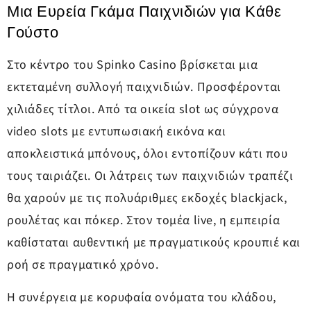
Μια Ευρεία Γκάμα Παιχνιδιών για Κάθε
Γούστο
Στο κέντρο του Spinko Casino βρίσκεται μια
εκτεταμένη συλλογή παιχνιδιών. Προσφέρονται
χιλιάδες τίτλοι. Από τα οικεία slot ως σύγχρονα
video slots με εντυπωσιακή εικόνα και
αποκλειστικά μπόνους, όλοι εντοπίζουν κάτι που
τους ταιριάζει. Οι λάτρεις των παιχνιδιών τραπέζι
θα χαρούν με τις πολυάριθμες εκδοχές blackjack,
ρουλέτας και πόκερ. Στον τομέα live, η εμπειρία
καθίσταται αυθεντική με πραγματικούς κρουπιέ και
ροή σε πραγματικό χρόνο.
Η συνέργεια με κορυφαία ονόματα του κλάδου,