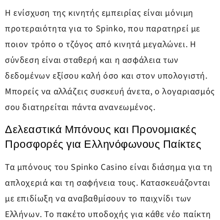
Η ενίσχυση της κινητής εμπειρίας είναι μόνιμη
προτεραιότητα για το Spinko, που παρατηρεί με
ποιον τρόπο ο τζόγος από κινητά μεγαλώνει. Η
σύνδεση είναι σταθερή και η ασφάλεια των
δεδομένων εξίσου καλή όσο και στον υπολογιστή.
Μπορείς να αλλάζεις συσκευή άνετα, ο λογαριασμός
σου διατηρείται πάντα ανανεωμένος.
Δελεαστικά Μπόνους και Προνομιακές
Προσφορές για Ελληνόφωνους Παίκτες
Τα μπόνους του Spinko Casino είναι διάσημα για τη
απλοχεριά και τη σαφήνεια τους. Κατασκευάζονται
με επιδίωξη να αναβαθμίσουν το παιχνίδι των
Ελλήνων. Το πακέτο υποδοχής για κάθε νέο παίκτη