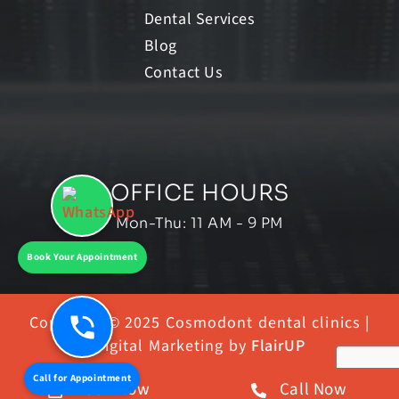
Dental Services
Blog
Contact Us
OFFICE HOURS
Mon-Thu: 11 AM - 9 PM
Book Your Appointment
Copyright © 2025 Cosmodont dental clinics |
Digital Marketing by
FlairUP
Call for Appointment
Book Now
Call Now