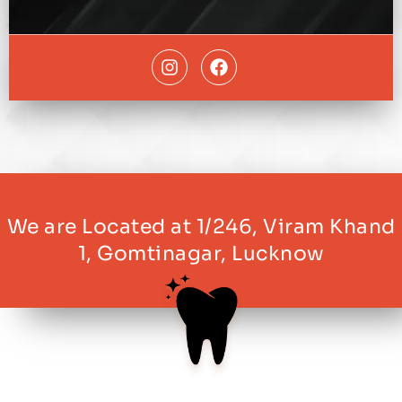
We are Located at 1/246, Viram Khand
1, Gomtinagar, Lucknow