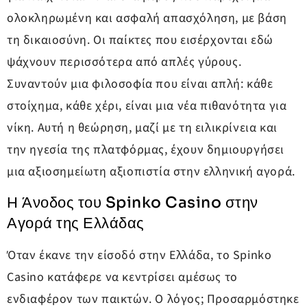
ολοκληρωμένη και ασφαλή απασχόληση, με βάση
τη δικαιοσύνη. Οι παίκτες που εισέρχονται εδώ
ψάχνουν περισσότερα από απλές γύρους.
Συναντούν μια φιλοσοφία που είναι απλή: κάθε
στοίχημα, κάθε χέρι, είναι μια νέα πιθανότητα για
νίκη. Αυτή η θεώρηση, μαζί με τη ειλικρίνεια και
την ηγεσία της πλατφόρμας, έχουν δημιουργήσει
μια αξιοσημείωτη αξιοπιστία στην ελληνική αγορά.
Η Άνοδος του Spinko Casino στην
Αγορά της Ελλάδας
Όταν έκανε την είσοδό στην Ελλάδα, το Spinko
Casino κατάφερε να κεντρίσει αμέσως το
ενδιαφέρον των παικτών. Ο λόγος; Προσαρμόστηκε