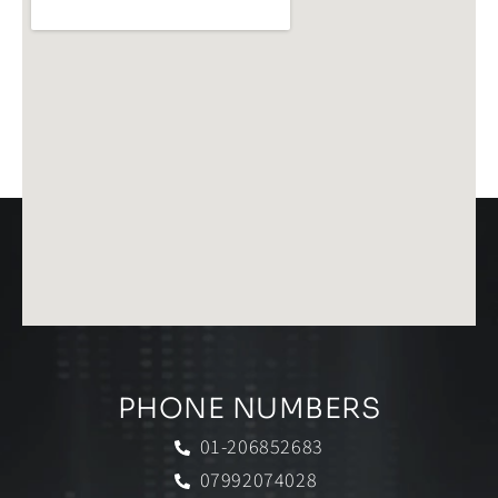
PHONE NUMBERS
01-206852683
07992074028