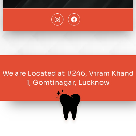
We are Located at 1/246, Viram Khand
1, Gomtinagar, Lucknow