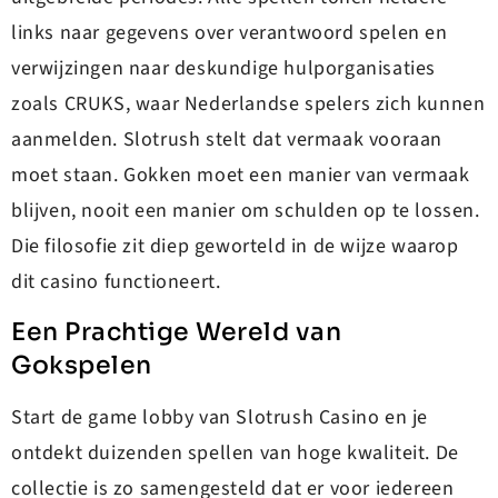
links naar gegevens over verantwoord spelen en
verwijzingen naar deskundige hulporganisaties
zoals CRUKS, waar Nederlandse spelers zich kunnen
aanmelden. Slotrush stelt dat vermaak vooraan
moet staan. Gokken moet een manier van vermaak
blijven, nooit een manier om schulden op te lossen.
Die filosofie zit diep geworteld in de wijze waarop
dit casino functioneert.
Een Prachtige Wereld van
Gokspelen
Start de game lobby van Slotrush Casino en je
ontdekt duizenden spellen van hoge kwaliteit. De
collectie is zo samengesteld dat er voor iedereen