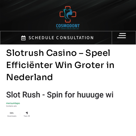
SCHEDULE CONSULTATION
Slotrush Casino – Speel
Efficiënter Win Groter in
Nederland