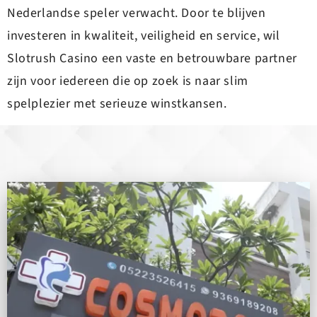
Nederlandse speler verwacht. Door te blijven
investeren in kwaliteit, veiligheid en service, wil
Slotrush Casino een vaste en betrouwbare partner
zijn voor iedereen die op zoek is naar slim
spelplezier met serieuze winstkansen.