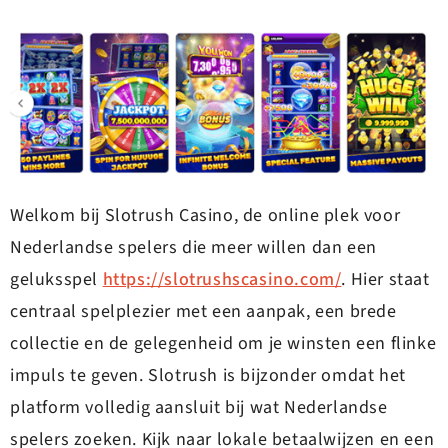
Welkom bij Slotrush Casino, de online plek voor
Nederlandse spelers die meer willen dan een
geluksspel
https://slotrushscasino.com/
. Hier staat
centraal spelplezier met een aanpak, een brede
collectie en de gelegenheid om je winsten een flinke
impuls te geven. Slotrush is bijzonder omdat het
platform volledig aansluit bij wat Nederlandse
spelers zoeken. Kijk naar lokale betaalwijzen en een