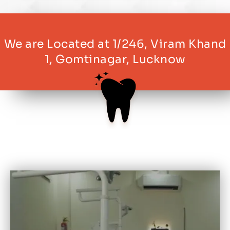
We are Located at 1/246, Viram Khand
1, Gomtinagar, Lucknow