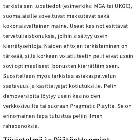
tarkista sen lupatiedot (esimerkiksi MGA tai UKGC),
suomalaisille soveltuvat maksutavat sekä
kokonaisvaltainen maine. Useat kasinot esittävät
tervetuliaisbonuksia, joihin sisältyy usein
kierrätysehtoja. Näiden ehtojen tarkistaminen on
tärkeää, sillä korkean volatiliteetin pelit eivät usein
sovi optimaalisesti bonusten kierrättämiseen.
Suositellaan myös tarkistaa asiakaspalvelun
saatavuus ja käsittelyajat kotiutuksille. Pelin
demoversioita löytyy usein kasinoiden
verkkosivuilta tai suoraan Pragmatic Playlta. Se on
erinomainen tapa tutustua peliin ilman
rahapanoksia.