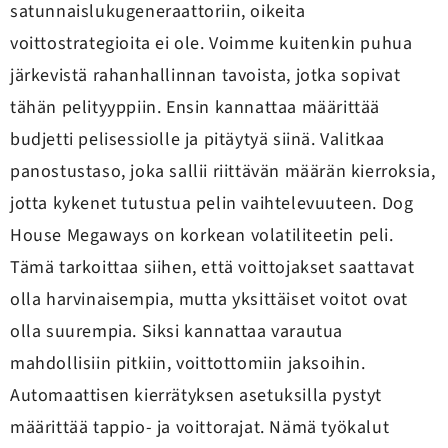
satunnaislukugeneraattoriin, oikeita
voittostrategioita ei ole. Voimme kuitenkin puhua
järkevistä rahanhallinnan tavoista, jotka sopivat
tähän pelityyppiin. Ensin kannattaa määrittää
budjetti pelisessiolle ja pitäytyä siinä. Valitkaa
panostustaso, joka sallii riittävän määrän kierroksia,
jotta kykenet tutustua pelin vaihtelevuuteen. Dog
House Megaways on korkean volatiliteetin peli.
Tämä tarkoittaa siihen, että voittojakset saattavat
olla harvinaisempia, mutta yksittäiset voitot ovat
olla suurempia. Siksi kannattaa varautua
mahdollisiin pitkiin, voittottomiin jaksoihin.
Automaattisen kierrätyksen asetuksilla pystyt
määrittää tappio- ja voittorajat. Nämä työkalut