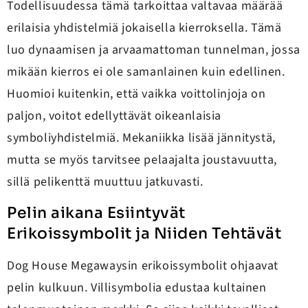
Todellisuudessa tämä tarkoittaa valtavaa määrää
erilaisia yhdistelmiä jokaisella kierroksella. Tämä
luo dynaamisen ja arvaamattoman tunnelman, jossa
mikään kierros ei ole samanlainen kuin edellinen.
Huomioi kuitenkin, että vaikka voittolinjoja on
paljon, voitot edellyttävät oikeanlaisia
symboliyhdistelmiä. Mekaniikka lisää jännitystä,
mutta se myös tarvitsee pelaajalta joustavuutta,
sillä pelikenttä muuttuu jatkuvasti.
Pelin aikana Esiintyvät
Erikoissymbolit ja Niiden Tehtävät
Dog House Megawaysin erikoissymbolit ohjaavat
pelin kulkuun. Villisymbolia edustaa kultainen