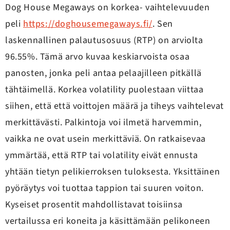
Dog House Megaways on korkea- vaihtelevuuden
peli
https://doghousemegaways.fi/
. Sen
laskennallinen palautusosuus (RTP) on arviolta
96.55%. Tämä arvo kuvaa keskiarvoista osaa
panosten, jonka peli antaa pelaajilleen pitkällä
tähtäimellä. Korkea volatility puolestaan viittaa
siihen, että että voittojen määrä ja tiheys vaihtelevat
merkittävästi. Palkintoja voi ilmetä harvemmin,
vaikka ne ovat usein merkittäviä. On ratkaisevaa
ymmärtää, että RTP tai volatility eivät ennusta
yhtään tietyn pelikierroksen tuloksesta. Yksittäinen
pyöräytys voi tuottaa tappion tai suuren voiton.
Kyseiset prosentit mahdollistavat toisiinsa
vertailussa eri koneita ja käsittämään pelikoneen