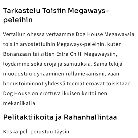
Tarkastelu Toisiin Megaways-
peleihin
Vertailun ohessa vertaamme Dog House Megawaysia
toisiin arvostettuihin Megaways-peleihin, kuten
Bonanzaan tai sitten Extra Chilli Megawaysiin,
löydämme sekä eroja ja samuuksia. Sama tekijä
muodostuu dynaaminen rullamekanismi, vaan
bonustoiminnot yhdessä teemat eroavat toisistaan.
Dog House on erottuva ikuisen kertoimen
mekaniikalla
Pelitaktiikoita ja Rahanhallintaa
Koska peli perustuu täysin