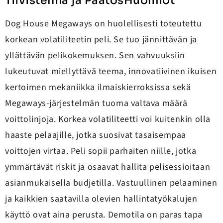
Tiivistelmä ja PäätösHuomiot
Dog House Megaways on huolellisesti toteutettu
korkean volatiliteetin peli. Se tuo jännittävän ja
yllättävän pelikokemuksen. Sen vahvuuksiin
lukeutuvat miellyttävä teema, innovatiivinen ikuisen
kertoimen mekaniikka ilmaiskierroksissa sekä
Megaways-järjestelmän tuoma valtava määrä
voittolinjoja. Korkea volatiliteetti voi kuitenkin olla
haaste pelaajille, jotka suosivat tasaisempaa
voittojen virtaa. Peli sopii parhaiten niille, jotka
ymmärtävät riskit ja osaavat hallita pelisessioitaan
asianmukaisella budjetilla. Vastuullinen pelaaminen
ja kaikkien saatavilla olevien hallintatyökalujen
käyttö ovat aina perusta. Demotila on paras tapa