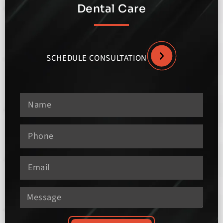
Dental Care
SCHEDULE CONSULTATION