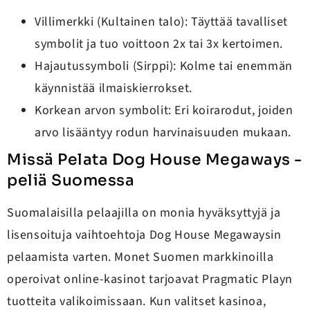
Villimerkki (Kultainen talo): Täyttää tavalliset
symbolit ja tuo voittoon 2x tai 3x kertoimen.
Hajautussymboli (Sirppi): Kolme tai enemmän
käynnistää ilmaiskierrokset.
Korkean arvon symbolit: Eri koirarodut, joiden
arvo lisääntyy rodun harvinaisuuden mukaan.
Missä Pelata Dog House Megaways -
peliä Suomessa
Suomalaisilla pelaajilla on monia hyväksyttyjä ja
lisensoituja vaihtoehtoja Dog House Megawaysin
pelaamista varten. Monet Suomen markkinoilla
operoivat online-kasinot tarjoavat Pragmatic Playn
tuotteita valikoimissaan. Kun valitset kasinoa,