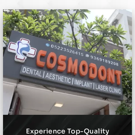
Experience Top-Quality