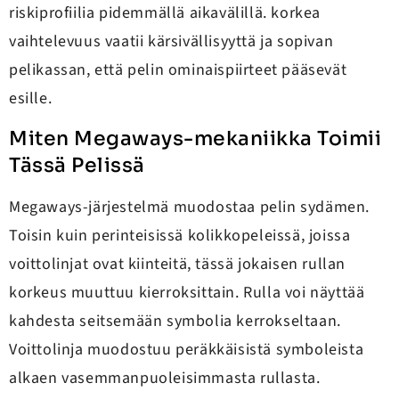
riskiprofiilia pidemmällä aikavälillä. korkea
vaihtelevuus vaatii kärsivällisyyttä ja sopivan
pelikassan, että pelin ominaispiirteet pääsevät
esille.
Miten Megaways-mekaniikka Toimii
Tässä Pelissä
Megaways-järjestelmä muodostaa pelin sydämen.
Toisin kuin perinteisissä kolikkopeleissä, joissa
voittolinjat ovat kiinteitä, tässä jokaisen rullan
korkeus muuttuu kierroksittain. Rulla voi näyttää
kahdesta seitsemään symbolia kerrokseltaan.
Voittolinja muodostuu peräkkäisistä symboleista
alkaen vasemmanpuoleisimmasta rullasta.