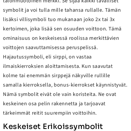
talonmuotoinen merkki. Se sijaa kaikki tavalliset
symbolit ja voi tulla mille tahansa rullalle. Tämän
lisäksi villisymboli tuo mukanaan joko 2x tai 3x
kertoimen, joka lisää sen osuuden voittoon. Tämä
ominaisuus on keskeisessä roolissa merkittävien
voittojen saavuttamisessa peruspelissä.
Hajautussymboli, eli sirppi, on vastaa
ilmaiskierroksien aloittamisesta. Kun saavutat
kolme tai enemmän sirppejä näkyville rullille
samalla kierroksella, bonus-kierrokset käynnistyvät.
Nämä symbolit eivät ole vain koristeita. Ne ovat
keskeinen osa pelin rakennetta ja tarjoavat
tärkeimmät reitit suurempiin voittoihin.
Keskeiset Erikoissymbolit