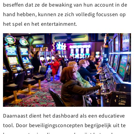
beseffen dat ze de bewaking van hun account in de
hand hebben, kunnen ze zich volledig focussen op
het spel en het entertainment.
Daarnaast dient het dashboard als een educatieve
tool. Door beveiligingsconcepten begrijpelijk uit te