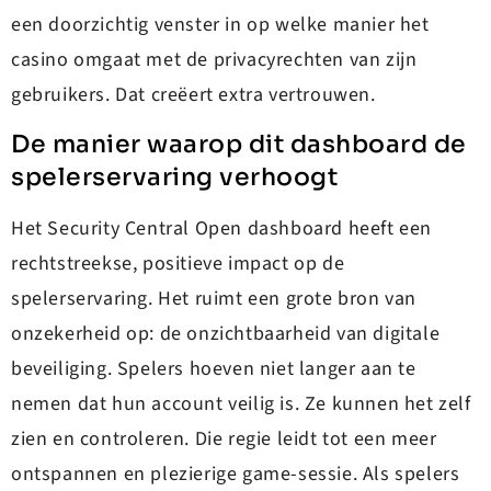
een doorzichtig venster in op welke manier het
casino omgaat met de privacyrechten van zijn
gebruikers. Dat creëert extra vertrouwen.
De manier waarop dit dashboard de
spelerservaring verhoogt
Het Security Central Open dashboard heeft een
rechtstreekse, positieve impact op de
spelerservaring. Het ruimt een grote bron van
onzekerheid op: de onzichtbaarheid van digitale
beveiliging. Spelers hoeven niet langer aan te
nemen dat hun account veilig is. Ze kunnen het zelf
zien en controleren. Die regie leidt tot een meer
ontspannen en plezierige game-sessie. Als spelers