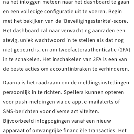
na het inloggen meteen naar het dashboard te gaan
en een volledige configuratie uit te voeren. Begin
met het bekijken van de ‘Beveiligingssterkte’-score.
Het dashboard zal naar verwachting aanraden een
stevig, uniek wachtwoord in te stellen als dat nog
niet gebeurd is, en om tweefactorauthenticatie (2FA)
in te schakelen. Het inschakelen van 2FA is een van
de beste acties om accountinbraken te verhinderen.
Daarna is het raadzaam om de meldingsinstellingen
persoonlijk in te richten. Spellers kunnen opteren
voor push-meldingen via de app, e-mailalerts of
SMS-berichten voor diverse activiteiten.
Bijvoorbeeld inlogpogingen vanaf een nieuw
apparaat of omvangrijke financiële transacties. Het