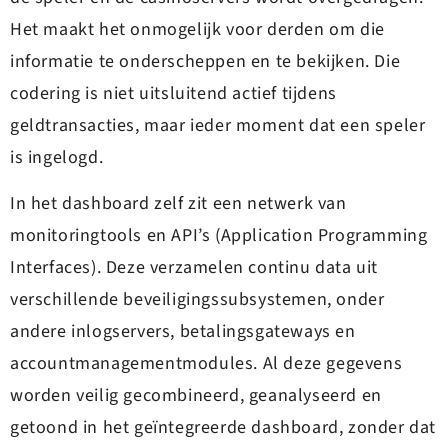
Het maakt het onmogelijk voor derden om die
informatie te onderscheppen en te bekijken. Die
codering is niet uitsluitend actief tijdens
geldtransacties, maar ieder moment dat een speler
is ingelogd.
In het dashboard zelf zit een netwerk van
monitoringtools en API’s (Application Programming
Interfaces). Deze verzamelen continu data uit
verschillende beveiligingssubsystemen, onder
andere inlogservers, betalingsgateways en
accountmanagementmodules. Al deze gegevens
worden veilig gecombineerd, geanalyseerd en
getoond in het geïntegreerde dashboard, zonder dat