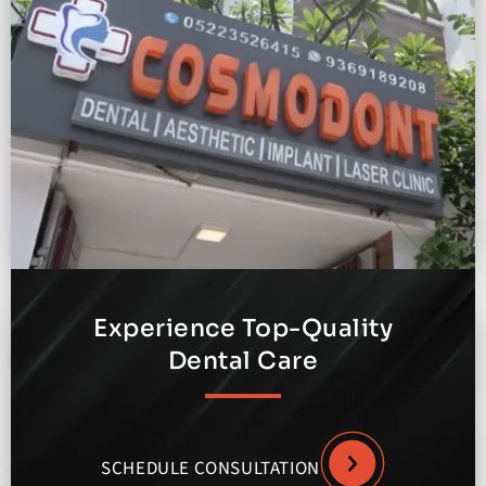
Experience Top-Quality
Dental Care
SCHEDULE CONSULTATION