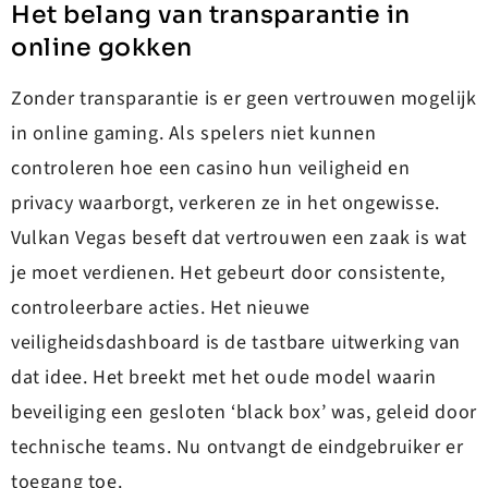
Het belang van transparantie in
online gokken
Zonder transparantie is er geen vertrouwen mogelijk
in online gaming. Als spelers niet kunnen
controleren hoe een casino hun veiligheid en
privacy waarborgt, verkeren ze in het ongewisse.
Vulkan Vegas beseft dat vertrouwen een zaak is wat
je moet verdienen. Het gebeurt door consistente,
controleerbare acties. Het nieuwe
veiligheidsdashboard is de tastbare uitwerking van
dat idee. Het breekt met het oude model waarin
beveiliging een gesloten ‘black box’ was, geleid door
technische teams. Nu ontvangt de eindgebruiker er
toegang toe.