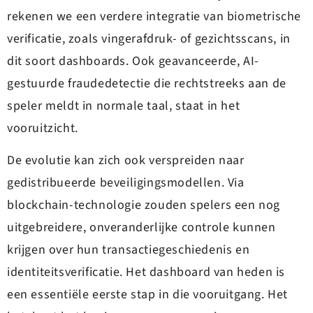
rekenen we een verdere integratie van biometrische
verificatie, zoals vingerafdruk- of gezichtsscans, in
dit soort dashboards. Ook geavanceerde, AI-
gestuurde fraudedetectie die rechtstreeks aan de
speler meldt in normale taal, staat in het
vooruitzicht.
De evolutie kan zich ook verspreiden naar
gedistribueerde beveiligingsmodellen. Via
blockchain-technologie zouden spelers een nog
uitgebreidere, onveranderlijke controle kunnen
krijgen over hun transactiegeschiedenis en
identiteitsverificatie. Het dashboard van heden is
een essentiële eerste stap in die vooruitgang. Het