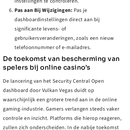
instellingen te controleren.
Pas aan Bij Wijzigingen:
Pas je
dashboardinstellingen direct aan bij
significante levens- of
gebruikersveranderingen, zoals een nieuw
telefoonnummer of e-mailadres.
De toekomst van bescherming van
spelers bij online casino’s
De lancering van het Security Central Open
dashboard door Vulkan Vegas duidt op
waarschijnlijk een grotere trend aan in de online
gaming-industrie. Gamers verlangen steeds vaker
controle en inzicht. Platforms die hierop reageren,
zullen zich onderscheiden. In de nabije toekomst