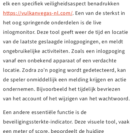
elk een specifiek veiligheidsaspect benadrukken
https://vulkanvegas-nl.com/
. Een van de sterkst in
het oog springende onderdelen is de live
inlogmonitor. Deze tool geeft weer de tijd en locatie
van de laatste geslaagde inlogpogingen, en meldt
ongebruikelijke activiteiten. Zoals een inlogpoging
vanaf een onbekend apparaat of een verdachte
locatie. Zodra zo’n poging wordt gedetecteerd, kan
de speler onmiddellijk een melding krijgen en actie
ondernemen. Bijvoorbeeld het tijdelijk bevriezen
van het account of het wijzigen van het wachtwoord.
Een andere essentiële functie is de
beveiligingssterkte-indicator. Deze visuele tool, vaak
een meter of score, beoordeelt de huidige