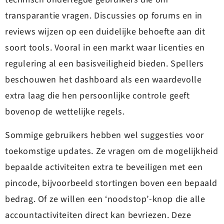
transparantie vragen. Discussies op forums en in
reviews wijzen op een duidelijke behoefte aan dit
soort tools. Vooral in een markt waar licenties en
regulering al een basisveiligheid bieden. Spellers
beschouwen het dashboard als een waardevolle
extra laag die hen persoonlijke controle geeft
bovenop de wettelijke regels.
Sommige gebruikers hebben wel suggesties voor
toekomstige updates. Ze vragen om de mogelijkheid
bepaalde activiteiten extra te beveiligen met een
pincode, bijvoorbeeld stortingen boven een bepaald
bedrag. Of ze willen een ‘noodstop’-knop die alle
accountactiviteiten direct kan bevriezen. Deze