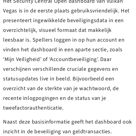
Het Security Central Open dashboard van Vulkan
Vegas is in de eerste plaats gebruiksvriendelijk. Het
presenteert ingewikkelde beveiligingsdata in een
overzichtelijk, visueel formaat dat makkelijk
leesbaar is. Spellers loggen in op hun account en
vinden het dashboard in een aparte sectie, zoals
‘Mijn Veiligheid’ of ‘Accountbeveiliging’. Daar
verschijnen verschillende cruciale gegevens en
statusupdates live in beeld. Bijvoorbeeld een
overzicht van de sterkte van je wachtwoord, de
recente inlogpogingen en de status van je
tweefactorauthenticatie.
Naast deze basisinformatie geeft het dashboard ook
inzicht in de beveiliging van geldtransacties.