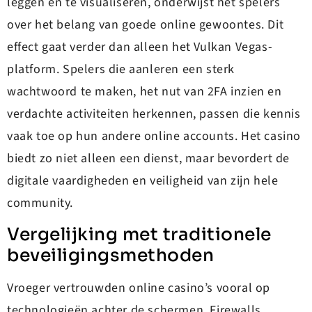
leggen en te visualiseren, onderwijst het spelers
over het belang van goede online gewoontes. Dit
effect gaat verder dan alleen het Vulkan Vegas-
platform. Spelers die aanleren een sterk
wachtwoord te maken, het nut van 2FA inzien en
verdachte activiteiten herkennen, passen die kennis
vaak toe op hun andere online accounts. Het casino
biedt zo niet alleen een dienst, maar bevordert de
digitale vaardigheden en veiligheid van zijn hele
community.
Vergelijking met traditionele
beveiligingsmethoden
Vroeger vertrouwden online casino’s vooral op
technologieën achter de schermen. Firewalls,