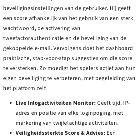
beveiligingsinstellingen van de gebruiker. Hij geeft
een score afhankelijk van het gebruik van een sterk
wachtwoord, de activering van
tweefactorauthenticatie en de beveiliging van de
gekoppelde e-mail. Vervolgens doet het dashboard
praktische, stap-voor-stap suggesties om die score
te versterken. Zo moedigt het spelers actief aan hun
eigen beveiliging te verbeteren, met begeleiding van
het platform zelf.
Live Inlogactiviteiten Monitor:
Geeft tijd, IP-
adres en positie van elke loginpoging, met
markering van twijfelachtige activiteiten.
Veiligheidssterkte Score & Advies:
Een