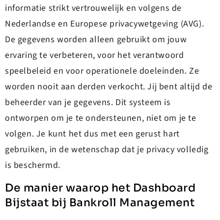
informatie strikt vertrouwelijk en volgens de
Nederlandse en Europese privacywetgeving (AVG).
De gegevens worden alleen gebruikt om jouw
ervaring te verbeteren, voor het verantwoord
speelbeleid en voor operationele doeleinden. Ze
worden nooit aan derden verkocht. Jij bent altijd de
beheerder van je gegevens. Dit systeem is
ontworpen om je te ondersteunen, niet om je te
volgen. Je kunt het dus met een gerust hart
gebruiken, in de wetenschap dat je privacy volledig
is beschermd.
De manier waarop het Dashboard
Bijstaat bij Bankroll Management