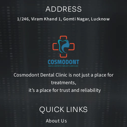
ADDRESS
1/246, Viram Khand 1, Gomti Nagar, Lucknow
Cosmodont Dental Clinic is not just a place for
treatments,
it’s a place for trust and reliability
QUICK LINKS
About Us