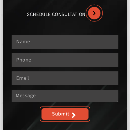
SCHEDULE CONSULTATION
Submit