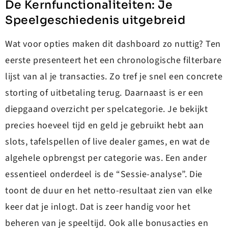
De Kernfunctionaliteiten: Je
Speelgeschiedenis uitgebreid
Wat voor opties maken dit dashboard zo nuttig? Ten
eerste presenteert het een chronologische filterbare
lijst van al je transacties. Zo tref je snel een concrete
storting of uitbetaling terug. Daarnaast is er een
diepgaand overzicht per spelcategorie. Je bekijkt
precies hoeveel tijd en geld je gebruikt hebt aan
slots, tafelspellen of live dealer games, en wat de
algehele opbrengst per categorie was. Een ander
essentieel onderdeel is de “Sessie-analyse”. Die
toont de duur en het netto-resultaat zien van elke
keer dat je inlogt. Dat is zeer handig voor het
beheren van je speeltijd. Ook alle bonusacties en