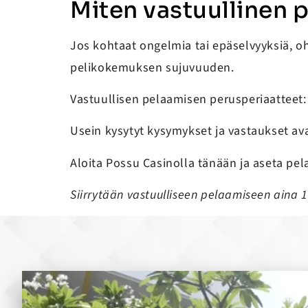
Miten vastuullinen 
Jos kohtaat ongelmia tai epäselvyyksiä, oh
pelikokemuksen sujuvuuden.
Vastuullisen pelaamisen perusperiaatteet: 
Usein kysytyt kysymykset ja vastaukset av
Aloita Possu Casinolla tänään ja aseta pela
Siirrytään vastuulliseen pelaamiseen aina 1