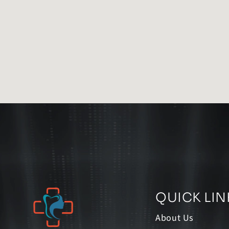
QUICK LIN
About Us