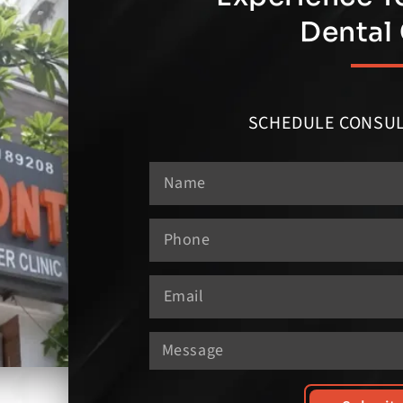
Dental
SCHEDULE CONSUL