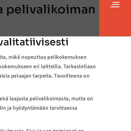
a pelivalikoiman
litatiivisesti
heita, mikä nopeuttaa pelikokemuksen
okemukseen eri laitteilla. Tarkastellaan
isia pelaajan tarpeita. Tavoitteena on
ekä laajasta pelivalikoimasta, mutta on
elin ja hyödyntämään tarvittaessa