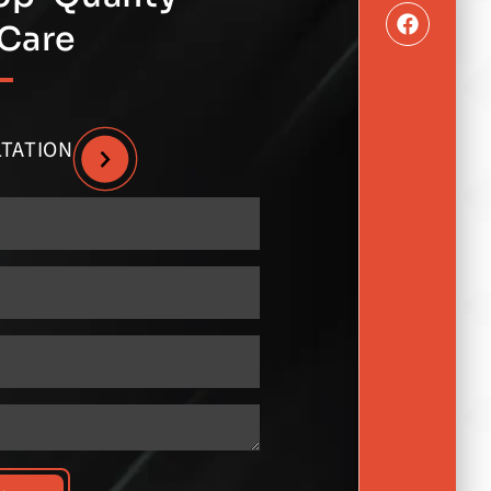
 Care
TATION