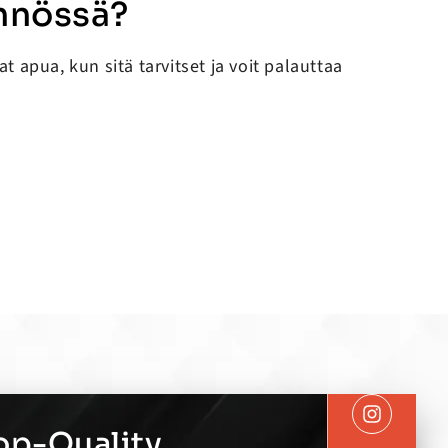
ännössä?
at apua, kun sitä tarvitset ja voit palauttaa
op-Quality