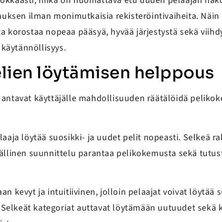
ehokkaasti, mikä on huomattava etu uuden pelaajan näk
ksen ilman monimutkaisia rekisteröintivaiheita. Näin p
ta korostaa nopeaa pääsyä, hyvää järjestystä sekä viih
käytännöllisyys.
lien löytämisen helppous
 antavat käyttäjälle mahdollisuuden räätälöidä pelikoke
laaja löytää suosikki- ja uudet pelit nopeasti. Selkeä r
vällinen suunnittelu parantaa pelikokemusta sekä tutus
n kevyt ja intuitiivinen, jolloin pelaajat voivat löytää s
 Selkeät kategoriat auttavat löytämään uutuudet sekä 