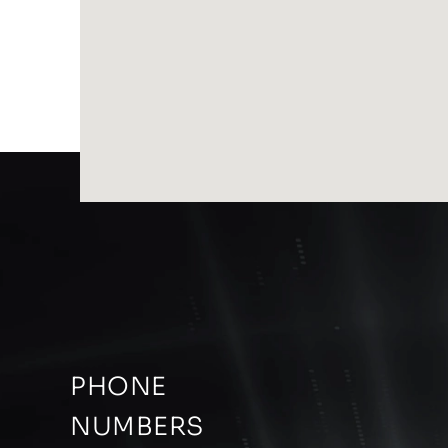
PHONE
NUMBERS