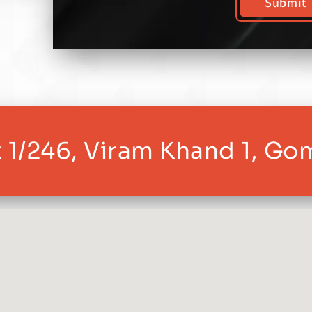
Submit
t 1/246, Viram Khand 1, Go