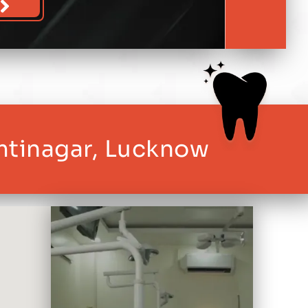
mtinagar, Lucknow