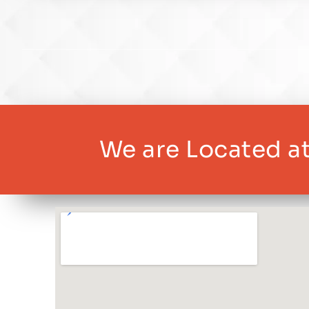
We are Located a