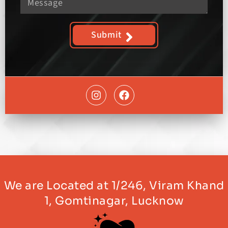
Submit
We are Located at 1/246, Viram Khand
1, Gomtinagar, Lucknow