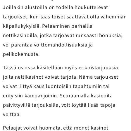
Joillakin alustoilla on todella houkuttelevat
tarjoukset, kun taas toiset saattavat olla vähemmän
kilpailukykyisiä. Pelaaminen parhailla
nettikasinoilla, jotka tarjoavat runsaasti bonuksia,
voi parantaa voittomahdollisuuksia ja
pelikokemusta.
Tässä osiossa käsitellään myös erikoistarjouksia,
joita nettikasinot voivat tarjota. Nämä tarjoukset
voivat liittyä kausiluontoisiin tapahtumiin tai
erityisiin kampanjoihin. Seuraamalla kasinoita
päivittyvillä tarjouksilla, voit löytää lisää tapoja
voittaa.
Pelaajat voivat huomata, että monet kasinot