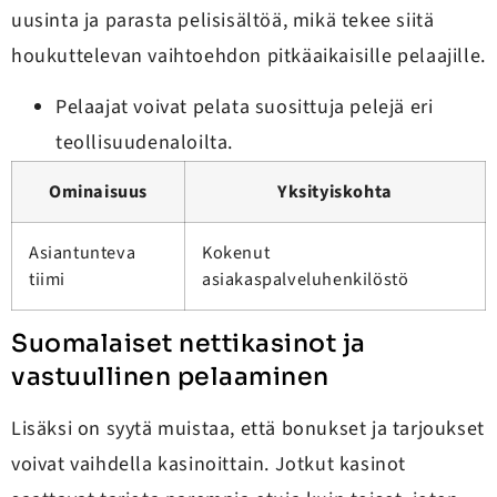
uusinta ja parasta pelisisältöä, mikä tekee siitä
houkuttelevan vaihtoehdon pitkäaikaisille pelaajille.
Pelaajat voivat pelata suosittuja pelejä eri
teollisuudenaloilta.
Ominaisuus
Yksityiskohta
Asiantunteva
Kokenut
tiimi
asiakaspalveluhenkilöstö
Suomalaiset nettikasinot ja
vastuullinen pelaaminen
Lisäksi on syytä muistaa, että bonukset ja tarjoukset
voivat vaihdella kasinoittain. Jotkut kasinot