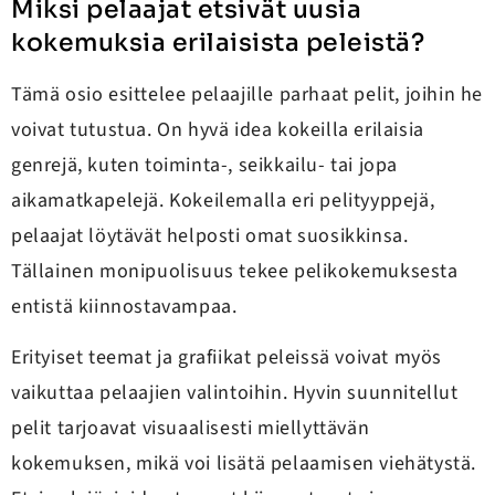
Miksi pelaajat etsivät uusia
kokemuksia erilaisista peleistä?
Tämä osio esittelee pelaajille parhaat pelit, joihin he
voivat tutustua. On hyvä idea kokeilla erilaisia
genrejä, kuten toiminta-, seikkailu- tai jopa
aikamatkapelejä. Kokeilemalla eri pelityyppejä,
pelaajat löytävät helposti omat suosikkinsa.
Tällainen monipuolisuus tekee pelikokemuksesta
entistä kiinnostavampaa.
Erityiset teemat ja grafiikat peleissä voivat myös
vaikuttaa pelaajien valintoihin. Hyvin suunnitellut
pelit tarjoavat visuaalisesti miellyttävän
kokemuksen, mikä voi lisätä pelaamisen viehätystä.