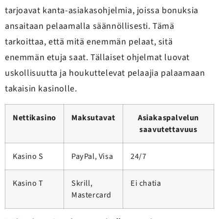
tarjoavat kanta-asiakasohjelmia, joissa bonuksia
ansaitaan pelaamalla säännöllisesti. Tämä
tarkoittaa, että mitä enemmän pelaat, sitä
enemmän etuja saat. Tällaiset ohjelmat luovat
uskollisuutta ja houkuttelevat pelaajia palaamaan
takaisin kasinolle.
Nettikasino
Maksutavat
Asiakaspalvelun
saavutettavuus
Kasino S
PayPal, Visa
24/7
Kasino T
Skrill,
Ei chatia
Mastercard