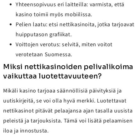
Yhteensopivuus eri laitteilla: varmista, että
kasino toimii myös mobiilissa.
Pelien laatu: etsi nettikasinoita, jotka tarjoavat
huipputason grafiikat.
Voittojen verotus: selvitä, miten voitot
verotetaan Suomessa.
Miksi nettikasinoiden pelivalikoima
vaikuttaa luotettavuuteen?
Mikäli kasino tarjoaa säännöllisiä päivityksiä ja
uutiskirjeitä, se voi olla hyvä merkki. Luotettavat
nettikasinot pitävät pelaajansa ajan tasalla uusista
peleistä ja tarjouksista. Tämä voi lisätä pelaamisen
iloa ja innostusta.