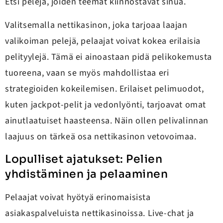
Etsi pelejä, joiden teemat kiinnostavat sinua.
Valitsemalla nettikasinon, joka tarjoaa laajan
valikoiman pelejä, pelaajat voivat kokea erilaisia
pelityylejä. Tämä ei ainoastaan pidä pelikokemusta
tuoreena, vaan se myös mahdollistaa eri
strategioiden kokeilemisen. Erilaiset pelimuodot,
kuten jackpot-pelit ja vedonlyönti, tarjoavat omat
ainutlaatuiset haasteensa. Näin ollen pelivalinnan
laajuus on tärkeä osa nettikasinon vetovoimaa.
Lopulliset ajatukset: Pelien
yhdistäminen ja pelaaminen
Pelaajat voivat hyötyä erinomaisista
asiakaspalveluista nettikasinoissa. Live-chat ja