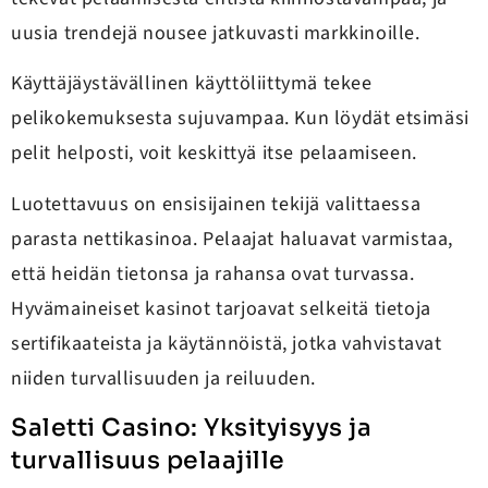
uusia trendejä nousee jatkuvasti markkinoille.
Käyttäjäystävällinen käyttöliittymä tekee
pelikokemuksesta sujuvampaa. Kun löydät etsimäsi
pelit helposti, voit keskittyä itse pelaamiseen.
Luotettavuus on ensisijainen tekijä valittaessa
parasta nettikasinoa. Pelaajat haluavat varmistaa,
että heidän tietonsa ja rahansa ovat turvassa.
Hyvämaineiset kasinot tarjoavat selkeitä tietoja
sertifikaateista ja käytännöistä, jotka vahvistavat
niiden turvallisuuden ja reiluuden.
Saletti Casino: Yksityisyys ja
turvallisuus pelaajille