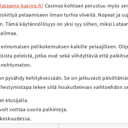
/lataamo-kasino.fi/
Casinoa kohtaan perustuu myös sen t
skittyä pelaamiseen ilman turhia viiveitä. Nopeat ja s
 Tämä käytännöllisyys on yksi syy siihen, miksi Lataa
aailmaa.
inomaisen pelikokemuksen kaikille pelaajilleen. Olipa 
isista peleistä, jotka ovat sekä viihdyttäviä että palkit
 unohtumaton.
an pysähdy kehityksessään. Se on jatkuvasti päivittäm
estymistapa tekee siitä houkuttelevan vaihtoehdon sekä
t etusijalla.
 voit voittaa suuria palkintoja.
 keskuudessa.