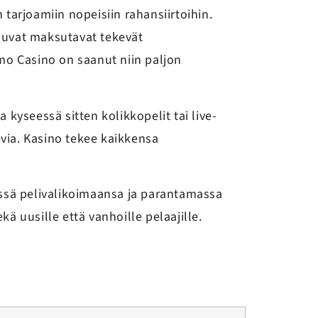
arjoamiin nopeisiin rahansiirtoihin.
ujuvat maksutavat tekevät
mo Casino on saanut niin paljon
kyseessä sitten kolikkopelit tai live-
sevia. Kasino tekee kaikkensa
ässä pelivalikoimaansa ja parantamassa
 uusille että vanhoille pelaajille.