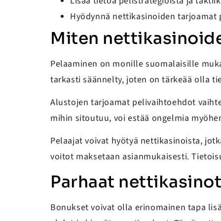
Lisää tietoa pelistrategioista ja taktiik
Hyödynnä nettikasinoiden tarjoamat p
Miten nettikasinoide
Pelaaminen on monille suomalaisille mukava
tarkasti säännelty, joten on tärkeää olla t
Alustojen tarjoamat pelivaihtoehdot vaihtel
mihin sitoutuu, voi estää ongelmia myöh
Pelaajat voivat hyötyä nettikasinoista, jotk
voitot maksetaan asianmukaisesti. Tietois
Parhaat nettikasinot
Bonukset voivat olla erinomainen tapa lis