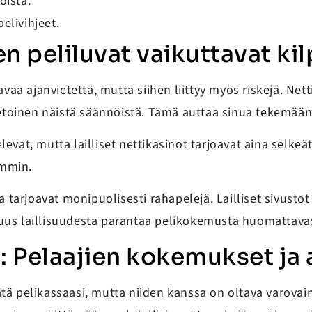
oista.
elivihjeet.
n peliluvat vaikuttavat ki
a ajanvietettä, mutta siihen liittyy myös riskejä. Net
ietoinen näistä säännöistä. Tämä auttaa sinua tekemään t
evat, mutta lailliset nettikasinot tarjoavat aina selkeä
emmin.
a tarjoavat monipuolisesti rahapelejä. Lailliset sivustot t
uus laillisuudesta parantaa pelikokemusta huomattavas
: Pelaajien kokemukset ja 
ätä pelikassaasi, mutta niiden kanssa on oltava varova