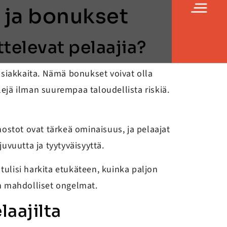
t ja bonukset
televat pelaajia?
 asiakkaita. Nämä bonukset voivat olla
lejä ilman suurempaa taloudellista riskiä.
ostot ovat tärkeä ominaisuus, ja pelaajat
uvuutta ja tyytyväisyyttä.
tulisi harkita etukäteen, kuinka paljon
n mahdolliset ongelmat.
aajilta