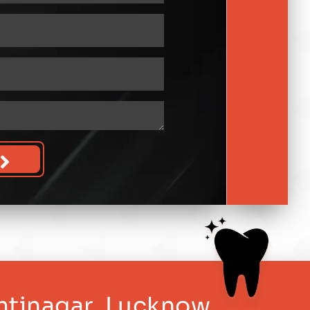
mtinagar, Lucknow