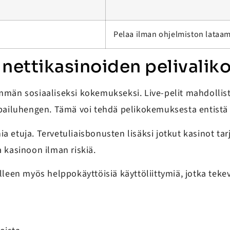
Pelaa ilman ohjelmiston lataam
nettikasinoiden pelivalik
n sosiaaliseksi kokemukseksi. Live-pelit mahdollist
kilpailuhengen. Tämä voi tehdä pelikokemuksesta entis
onia etuja. Tervetuliaisbonusten lisäksi jotkut kasinot ta
a kasinoon ilman riskiä.
illeen myös helppokäyttöisiä käyttöliittymiä, jotka teke