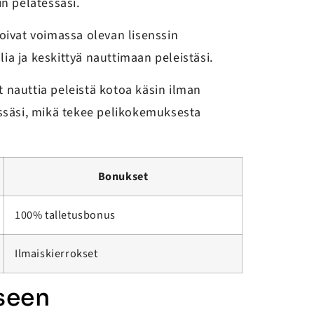
n pelatessasi.
oivat voimassa olevan lisenssin
a ja keskittyä nauttimaan peleistäsi.
t nauttia peleistä kotoa käsin ilman
össäsi, mikä tekee pelikokemuksesta
Bonukset
100% talletusbonus
Ilmaiskierrokset
seen