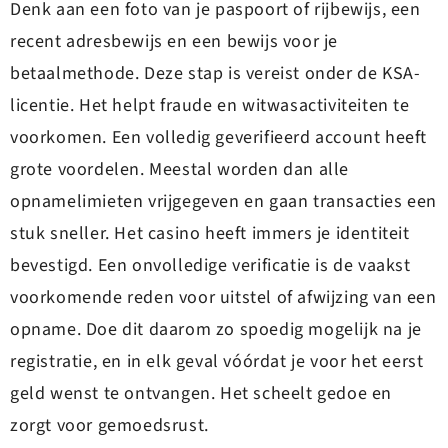
Denk aan een foto van je paspoort of rijbewijs, een
recent adresbewijs en een bewijs voor je
betaalmethode. Deze stap is vereist onder de KSA-
licentie. Het helpt fraude en witwasactiviteiten te
voorkomen. Een volledig geverifieerd account heeft
grote voordelen. Meestal worden dan alle
opnamelimieten vrijgegeven en gaan transacties een
stuk sneller. Het casino heeft immers je identiteit
bevestigd. Een onvolledige verificatie is de vaakst
voorkomende reden voor uitstel of afwijzing van een
opname. Doe dit daarom zo spoedig mogelijk na je
registratie, en in elk geval vóórdat je voor het eerst
geld wenst te ontvangen. Het scheelt gedoe en
zorgt voor gemoedsrust.