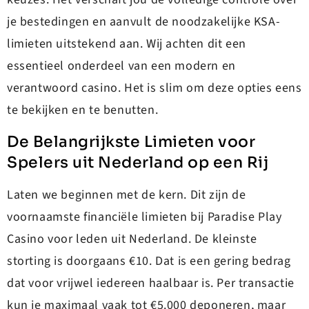
je bestedingen en aanvult de noodzakelijke KSA-
limieten uitstekend aan. Wij achten dit een
essentieel onderdeel van een modern en
verantwoord casino. Het is slim om deze opties eens
te bekijken en te benutten.
De Belangrijkste Limieten voor
Spelers uit Nederland op een Rij
Laten we beginnen met de kern. Dit zijn de
voornaamste financiële limieten bij Paradise Play
Casino voor leden uit Nederland. De kleinste
storting is doorgaans €10. Dat is een gering bedrag
dat voor vrijwel iedereen haalbaar is. Per transactie
kun je maximaal vaak tot €5.000 deponeren, maar