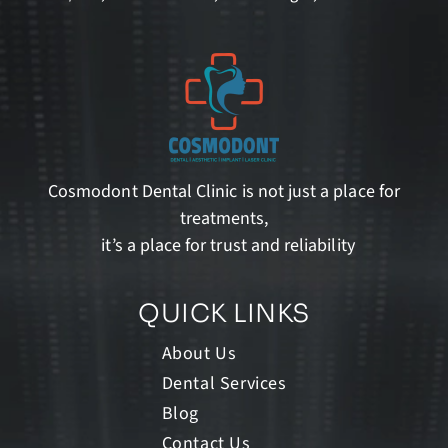
Cosmodont Dental Clinic is not just a place for
treatments,
it’s a place for trust and reliability
QUICK LINKS
About Us
Dental Services
Blog
Contact Us