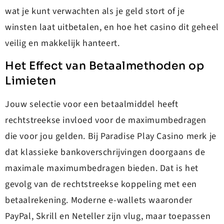
wat je kunt verwachten als je geld stort of je
winsten laat uitbetalen, en hoe het casino dit geheel
veilig en makkelijk hanteert.
Het Effect van Betaalmethoden op
Limieten
Jouw selectie voor een betaalmiddel heeft
rechtstreekse invloed voor de maximumbedragen
die voor jou gelden. Bij Paradise Play Casino merk je
dat klassieke bankoverschrijvingen doorgaans de
maximale maximumbedragen bieden. Dat is het
gevolg van de rechtstreekse koppeling met een
betaalrekening. Moderne e-wallets waaronder
PayPal, Skrill en Neteller zijn vlug, maar toepassen