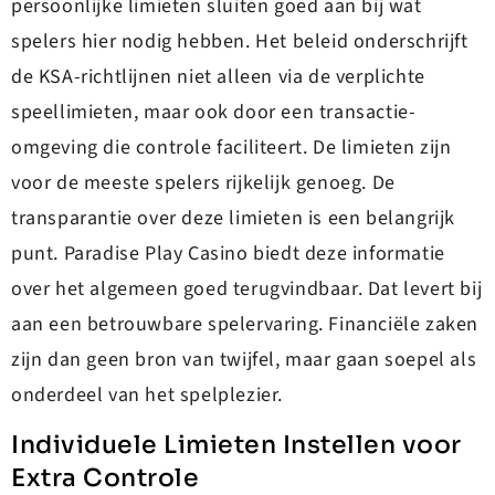
persoonlijke limieten sluiten goed aan bij wat
spelers hier nodig hebben. Het beleid onderschrijft
de KSA-richtlijnen niet alleen via de verplichte
speellimieten, maar ook door een transactie-
omgeving die controle faciliteert. De limieten zijn
voor de meeste spelers rijkelijk genoeg. De
transparantie over deze limieten is een belangrijk
punt. Paradise Play Casino biedt deze informatie
over het algemeen goed terugvindbaar. Dat levert bij
aan een betrouwbare spelervaring. Financiële zaken
zijn dan geen bron van twijfel, maar gaan soepel als
onderdeel van het spelplezier.
Individuele Limieten Instellen voor
Extra Controle