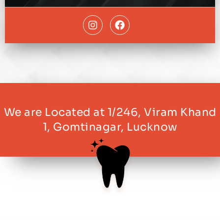
We are Located at 1/246, Viram Khand
1, Gomtinagar, Lucknow