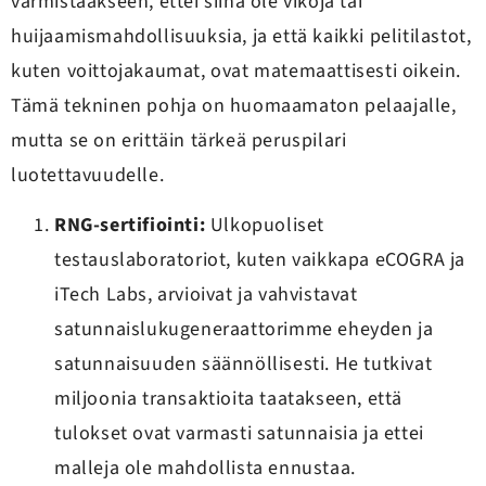
varmistaakseen, ettei siinä ole vikoja tai
huijaamismahdollisuuksia, ja että kaikki pelitilastot,
kuten voittojakaumat, ovat matemaattisesti oikein.
Tämä tekninen pohja on huomaamaton pelaajalle,
mutta se on erittäin tärkeä peruspilari
luotettavuudelle.
RNG-sertifiointi:
Ulkopuoliset
testauslaboratoriot, kuten vaikkapa eCOGRA ja
iTech Labs, arvioivat ja vahvistavat
satunnaislukugeneraattorimme eheyden ja
satunnaisuuden säännöllisesti. He tutkivat
miljoonia transaktioita taatakseen, että
tulokset ovat varmasti satunnaisia ja ettei
malleja ole mahdollista ennustaa.