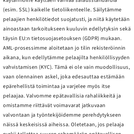
käytännöille käyttäen vahvaa salausstandardia
(esim. SSL) kaikelle tietoliikenteelle. Säilytämme
pelaajien henkilötiedot suojatusti, ja niitä käytetään
ainoastaan tarkoitukseen kuuluvin edellytyksin sekä
täysin EU:n tietosuojasetouksen (GDPR) mukaan.
AML-prosessimme aloitetaan jo tilin rekisteröinnin
aikana, kun edellytämme pelaajilta henkilöllisyyden
vahvistamisen (KYC). Tämä ei ole vain muodollisuus,
vaan olennainen askel, joka edesauttaa estämään
epärehellistä toimintaa ja varjelee myös itse
pelaajaa. Valvomme epätavallisia rahaliikkeitä ja
omistamme riittävät voimavarat jatkuvaan
valvontaan ja työntekijöidemme perehdytykseen
näissä keskeisissä aiheissa. Oletetaan, jos pelaaja