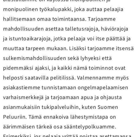
monipuolinen työkalupakki, joka auttaa pelaajia
hallitsemaan omaa toimintaansa. Tarjoamme
mahdollisuuden asettaa talletusrajoja, häviörajoja
ja istuntoaikarajoja, jotka pelaaja voi itse päättää ja
muuttaa tarpeen mukaan. Lisäksi tarjoamme itsensä
sulkemismahdollisuuden sekä lyhyeksi että
pidemmäksi ajaksi, ja kaikki nämä toiminnot ovat
helposti saatavilla pelitilissä. Valmennamme myös
asiakastiemme tunnistamaan ongelmapelaamisen
varhaismerkkejä ja tarjoamaan apua ja ohjausta
asianmukaisiin tukipalveluihin, kuten Suomen
Peluuriin. Tämä ennakoiva lähestymistapa on
äärimmäisen tärkeä osa sääntelypolkuamme.
Esimerkiksi, jos pelaaja yrittää poistaa asettamansa