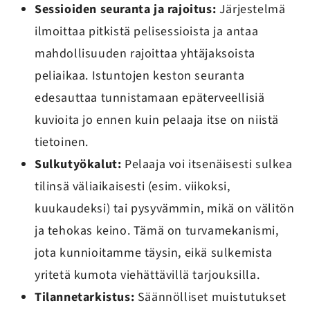
Sessioiden seuranta ja rajoitus:
Järjestelmä
ilmoittaa pitkistä pelisessioista ja antaa
mahdollisuuden rajoittaa yhtäjaksoista
peliaikaa. Istuntojen keston seuranta
edesauttaa tunnistamaan epäterveellisiä
kuvioita jo ennen kuin pelaaja itse on niistä
tietoinen.
Sulkutyökalut:
Pelaaja voi itsenäisesti sulkea
tilinsä väliaikaisesti (esim. viikoksi,
kuukaudeksi) tai pysyvämmin, mikä on välitön
ja tehokas keino. Tämä on turvamekanismi,
jota kunnioitamme täysin, eikä sulkemista
yritetä kumota viehättävillä tarjouksilla.
Tilannetarkistus:
Säännölliset muistutukset