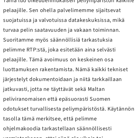
Tämä luo oikeudenmukaisen peliympäristön kaikille
pelaajille. Sen ohella palvelimemme sijaitsevat
suojatuissa ja valvotuissa datakeskuksissa, mikä
turvaa pelin saatavuuden ja vakaan toiminnan.
Suoritamme myös säännöllisiä tarkastuksia
pelimme RTP:stä, joka esitetään aina selvästi
pelaajille. Tämä avoimuus on keskeinen osa
luottamuksen rakentamista. Nämä kaikki tekniset
järjestelyt dokumentoidaan ja niitä tarkkaillaan
jatkuvasti, jotta ne täyttävät sekä Maltan
peliviranomaisen että epäsuorasti Suomen
odotukset turvallisesta peliympäristöstä. Käytännön
tasolla tämä merkitsee, että pelimme
ohjelmakoodia tarkastellaan säännöllisesti