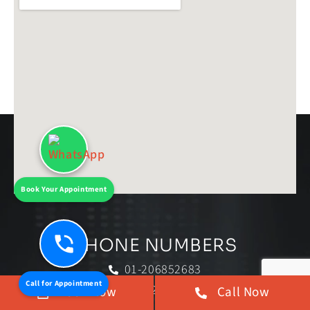
Book Your Appointment
PHONE NUMBERS
01-206852683
Call for Appointment
07992074028
Book Now
Call Now