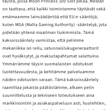
tausta, jossa Moon Princess 100 Slot pelaa. Meidän
on taattava, että kaikki toimintamme täyttävät sekä
emämaamme lainsäädäntöä että EU:n sääntöjä,
kuten MGA (Malta Gaming Authority) -sääntelyä, jota
pidetään yhtenä maailman tiukimmista. Tämä
kaksoissääntely varmistaa, että pelimme
mekaniikka on reilu, satunnaislukugeneraattorit
ovat hyväksytyt, ja maksutapahtumat salattuina.
Ymmärrämme täysin suomalaisten odotukset
luotettavuudesta, ja kehitämme palveluamme
näiden odotusten varaan. Tämä kaksoissääntely
raamittaa jokaista päätöstämme, alkaen pelin
suunnittelusta ja tekniseen toteutukseen aina
markkinointiin ja asiakaspalveluun asti, huolehtien,