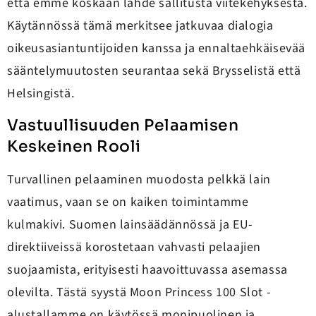
että emme koskaan lähde sallitusta viitekehyksestä.
Käytännössä tämä merkitsee jatkuvaa dialogia
oikeusasiantuntijoiden kanssa ja ennaltaehkäisevää
sääntelymuutosten seurantaa sekä Brysselistä että
Helsingistä.
Vastuullisuuden Pelaamisen
Keskeinen Rooli
Turvallinen pelaaminen muodosta pelkkä lain
vaatimus, vaan se on kaiken toimintamme
kulmakivi. Suomen lainsäädännössä ja EU-
direktiiveissä korostetaan vahvasti pelaajien
suojaamista, erityisesti haavoittuvassa asemassa
olevilta. Tästä syystä Moon Princess 100 Slot -
alustallamme on käytössä monipuolinen ja