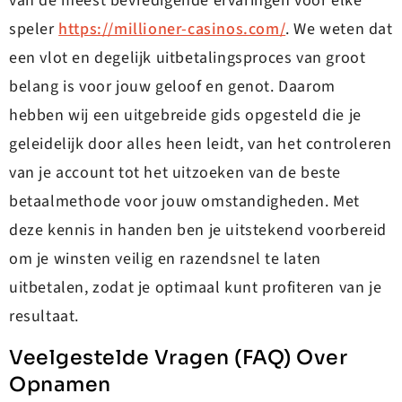
van de meest bevredigende ervaringen voor elke
speler
https://millioner-casinos.com/
. We weten dat
een vlot en degelijk uitbetalingsproces van groot
belang is voor jouw geloof en genot. Daarom
hebben wij een uitgebreide gids opgesteld die je
geleidelijk door alles heen leidt, van het controleren
van je account tot het uitzoeken van de beste
betaalmethode voor jouw omstandigheden. Met
deze kennis in handen ben je uitstekend voorbereid
om je winsten veilig en razendsnel te laten
uitbetalen, zodat je optimaal kunt profiteren van je
resultaat.
Veelgestelde Vragen (FAQ) Over
Opnamen