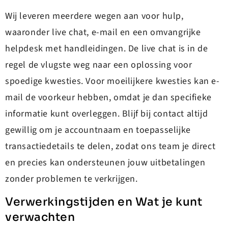
Wij leveren meerdere wegen aan voor hulp,
waaronder live chat, e-mail en een omvangrijke
helpdesk met handleidingen. De live chat is in de
regel de vlugste weg naar een oplossing voor
spoedige kwesties. Voor moeilijkere kwesties kan e-
mail de voorkeur hebben, omdat je dan specifieke
informatie kunt overleggen. Blijf bij contact altijd
gewillig om je accountnaam en toepasselijke
transactiedetails te delen, zodat ons team je direct
en precies kan ondersteunen jouw uitbetalingen
zonder problemen te verkrijgen.
Verwerkingstijden en Wat je kunt
verwachten