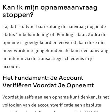
Kan ik mijn opnameaanvraag
stoppen?
Ja, dat is uitvoerbaar zolang de aanvraag nog in de
status ‘In behandeling’ of ‘Pending’ staat. Zodra de
opname is goedgekeurd en verwerkt, kan deze niet
meer worden tegengehouden. Je kunt een aanvraag
annuleren via de transactiegeschiedenis in je
account.
Het Fundament: Je Account
Verifiëren Voordat Je Opneemt
Voordat je zelfs aan een opname kunt denken, is het
voltooien van de accountverificatie een absolute