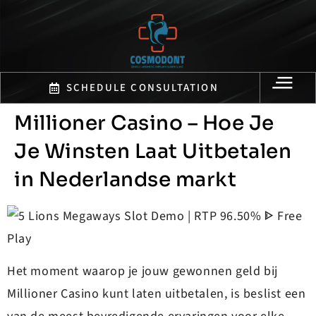
SCHEDULE CONSULTATION
Millioner Casino – Hoe Je
Je Winsten Laat Uitbetalen
in Nederlandse markt
Het moment waarop je jouw gewonnen geld bij
Millioner Casino kunt laten uitbetalen, is beslist een