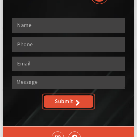
Submit