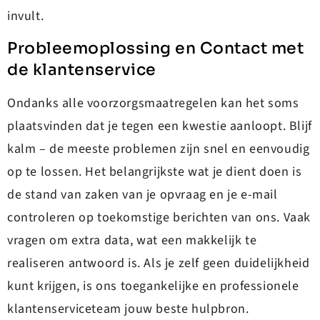
invult.
Probleemoplossing en Contact met
de klantenservice
Ondanks alle voorzorgsmaatregelen kan het soms
plaatsvinden dat je tegen een kwestie aanloopt. Blijf
kalm – de meeste problemen zijn snel en eenvoudig
op te lossen. Het belangrijkste wat je dient doen is
de stand van zaken van je opvraag en je e-mail
controleren op toekomstige berichten van ons. Vaak
vragen om extra data, wat een makkelijk te
realiseren antwoord is. Als je zelf geen duidelijkheid
kunt krijgen, is ons toegankelijke en professionele
klantenserviceteam jouw beste hulpbron.