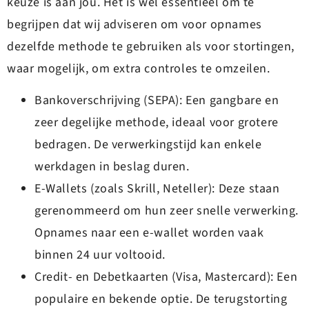
keuze is aan jou. Het is wel essentieel om te
begrijpen dat wij adviseren om voor opnames
dezelfde methode te gebruiken als voor stortingen,
waar mogelijk, om extra controles te omzeilen.
Bankoverschrijving (SEPA): Een gangbare en
zeer degelijke methode, ideaal voor grotere
bedragen. De verwerkingstijd kan enkele
werkdagen in beslag duren.
E-Wallets (zoals Skrill, Neteller): Deze staan
gerenommeerd om hun zeer snelle verwerking.
Opnames naar een e-wallet worden vaak
binnen 24 uur voltooid.
Credit- en Debetkaarten (Visa, Mastercard): Een
populaire en bekende optie. De terugstorting