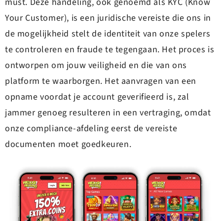
must. Deze handeling, ook genoemd als KYC (Know
Your Customer), is een juridische vereiste die ons in
de mogelijkheid stelt de identiteit van onze spelers
te controleren en fraude te tegengaan. Het proces is
ontworpen om jouw veiligheid en die van ons
platform te waarborgen. Het aanvragen van een
opname voordat je account geverifieerd is, zal
jammer genoeg resulteren in een vertraging, omdat
onze compliance-afdeling eerst de vereiste
documenten moet goedkeuren.