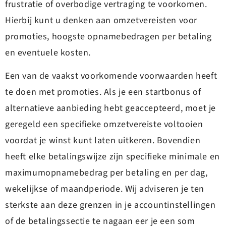
frustratie of overbodige vertraging te voorkomen.
Hierbij kunt u denken aan omzetvereisten voor
promoties, hoogste opnamebedragen per betaling
en eventuele kosten.
Een van de vaakst voorkomende voorwaarden heeft
te doen met promoties. Als je een startbonus of
alternatieve aanbieding hebt geaccepteerd, moet je
geregeld een specifieke omzetvereiste voltooien
voordat je winst kunt laten uitkeren. Bovendien
heeft elke betalingswijze zijn specifieke minimale en
maximumopnamebedrag per betaling en per dag,
wekelijkse of maandperiode. Wij adviseren je ten
sterkste aan deze grenzen in je accountinstellingen
of de betalingssectie te nagaan eer je een som