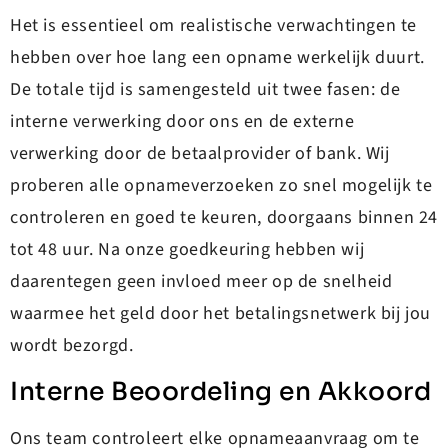
Het is essentieel om realistische verwachtingen te
hebben over hoe lang een opname werkelijk duurt.
De totale tijd is samengesteld uit twee fasen: de
interne verwerking door ons en de externe
verwerking door de betaalprovider of bank. Wij
proberen alle opnameverzoeken zo snel mogelijk te
controleren en goed te keuren, doorgaans binnen 24
tot 48 uur. Na onze goedkeuring hebben wij
daarentegen geen invloed meer op de snelheid
waarmee het geld door het betalingsnetwerk bij jou
wordt bezorgd.
Interne Beoordeling en Akkoord
Ons team controleert elke opnameaanvraag om te