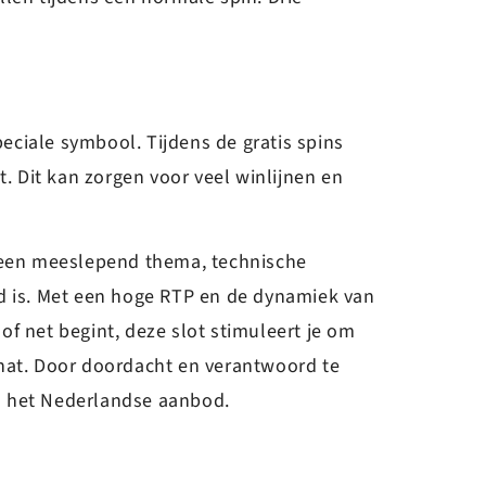
peciale symbool. Tijdens de gratis spins
t. Dit kan zorgen voor veel winlijnen en
t een meeslepend thema, technische
nd is. Met een hoge RTP en de dynamiek van
t of net begint, deze slot stimuleert je om
chat. Door doordacht en verantwoord te
n het Nederlandse aanbod.