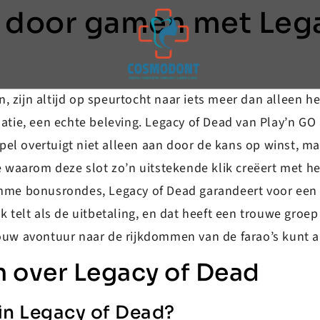
n door gamen met Leg
, zijn altijd op speurtocht naar iets meer dan alleen h
satie, een echte beleving. Legacy of Dead van Play’n GO 
el overtuigt niet alleen aan door de kans op winst, ma
waarom deze slot zo’n uitstekende klik creëert met he
imme bonusrondes, Legacy of Dead garandeert voor een 
k telt als de uitbetaling, en dat heeft een trouwe groe
jouw avontuur naar de rijkdommen van de farao’s kunt 
 over Legacy of Dead
in Legacy of Dead?