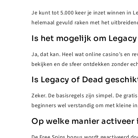
Je kunt tot 5.000 keer je inzet winnen in L
helemaal gevuld raken met het uitbreiden
Is het mogelijk om Legacy
Ja, dat kan. Heel wat online casino’s en r
bekijken en de sfeer ontdekken zonder echt 
Is Legacy of Dead geschik
Zeker. De basisregels zijn simpel. De grat
beginners wel verstandig om met kleine inz
Op welke manier activeer 
De Free Spins bonus wordt geactiveerd doo