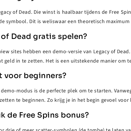
egacy of Dead. Die winst is haalbaar tijdens de Free Sp
de symbool. Dit is weliswaar een theoretisch maximu
 of Dead gratis spelen?
eview sites hebben een demo-versie van Legacy of Dead. 
geld in te zetten. Het is een uitstekende manier om te k
t voor beginners?
is demo-modus is de perfecte plek om te starten. Vanwege
etten te beginnen. Zo krijg je in het begin gevoel voor 
ik de Free Spins bonus?
r drie of meer scatter-symbolen (de tombe) te laten val