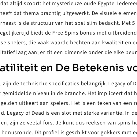
at altijd scoort: het mysterieuze oude Egypte. Iederee
eeft dat thema prachtig uitgewerkt. De visuele element
aast is de structuur van het spel slim bedacht. Met 5 r
Tegelijkertijd biedt de Free Spins bonus met uitbreide
dse spelers, die vaak waarde hechten aan kwaliteit en 
itatief laag aan; er zit een dimensie onder die elke be
latiliteit en De Betekenis 
 zijn de technische specificaties belangrijk. Legacy of 
et gemiddelde niveau in de branche. Het impliceert dat 
elden uitkeert aan spelers. Het is een teken van een re
uid. Legacy of Dead is een slot met sterke variantie. In d
n, zijn ze veelal fors. Je kunt dus reeksen van spins 
 bonusronde. Dit profiel is geschikt voor gokkers met e