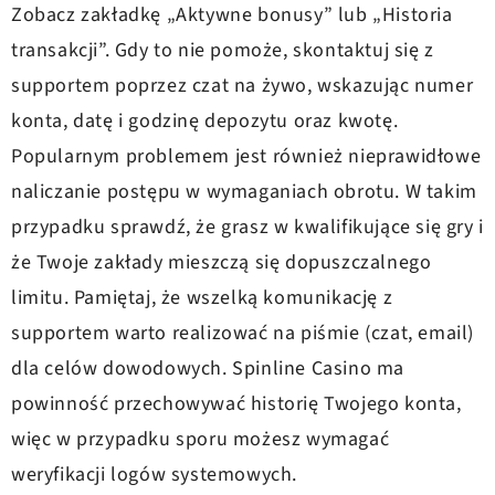
Zobacz zakładkę „Aktywne bonusy” lub „Historia
transakcji”. Gdy to nie pomoże, skontaktuj się z
supportem poprzez czat na żywo, wskazując numer
konta, datę i godzinę depozytu oraz kwotę.
Popularnym problemem jest również nieprawidłowe
naliczanie postępu w wymaganiach obrotu. W takim
przypadku sprawdź, że grasz w kwalifikujące się gry i
że Twoje zakłady mieszczą się dopuszczalnego
limitu. Pamiętaj, że wszelką komunikację z
supportem warto realizować na piśmie (czat, email)
dla celów dowodowych. Spinline Casino ma
powinność przechowywać historię Twojego konta,
więc w przypadku sporu możesz wymagać
weryfikacji logów systemowych.