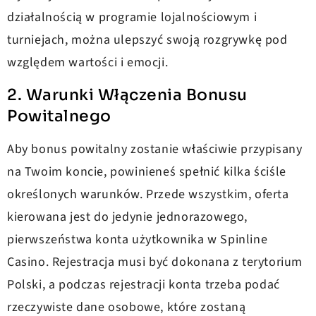
działalnością w programie lojalnościowym i
turniejach, można ulepszyć swoją rozgrywkę pod
względem wartości i emocji.
2. Warunki Włączenia Bonusu
Powitalnego
Aby bonus powitalny zostanie właściwie przypisany
na Twoim koncie, powinieneś spełnić kilka ściśle
określonych warunków. Przede wszystkim, oferta
kierowana jest do jedynie jednorazowego,
pierwszeństwa konta użytkownika w Spinline
Casino. Rejestracja musi być dokonana z terytorium
Polski, a podczas rejestracji konta trzeba podać
rzeczywiste dane osobowe, które zostaną