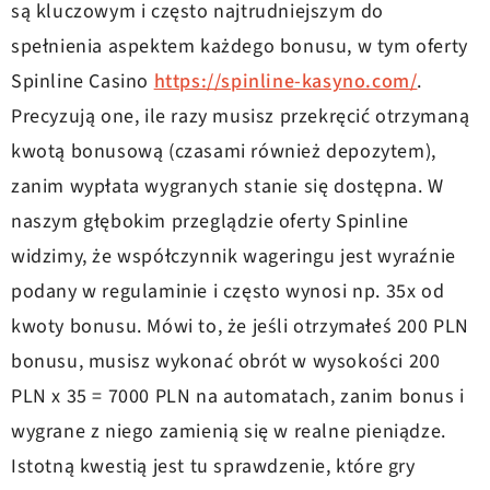
są kluczowym i często najtrudniejszym do
spełnienia aspektem każdego bonusu, w tym oferty
Spinline Casino
https://spinline-kasyno.com/
.
Precyzują one, ile razy musisz przekręcić otrzymaną
kwotą bonusową (czasami również depozytem),
zanim wypłata wygranych stanie się dostępna. W
naszym głębokim przeglądzie oferty Spinline
widzimy, że współczynnik wageringu jest wyraźnie
podany w regulaminie i często wynosi np. 35x od
kwoty bonusu. Mówi to, że jeśli otrzymałeś 200 PLN
bonusu, musisz wykonać obrót w wysokości 200
PLN x 35 = 7000 PLN na automatach, zanim bonus i
wygrane z niego zamienią się w realne pieniądze.
Istotną kwestią jest tu sprawdzenie, które gry