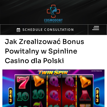
SCHEDULE CONSULTATION
Jak Zrealizować Bonus
Powitalny w Spinline
Casino dla Polski