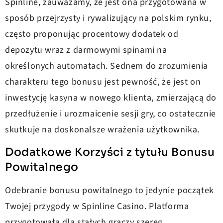
Spinline, zauważamy, że jest ona przygotowana w
sposób przejrzysty i rywalizujący na polskim rynku,
często proponując procentowy dodatek od
depozytu wraz z darmowymi spinami na
określonych automatach. Sednem do zrozumienia
charakteru tego bonusu jest pewność, że jest on
inwestycję kasyna w nowego klienta, zmierzającą do
przedłużenie i urozmaicenie sesji gry, co ostatecznie
skutkuje na doskonalsze wrażenia użytkownika.
Dodatkowe Korzyści z tytułu Bonusu
Powitalnego
Odebranie bonusu powitalnego to jedynie początek
Twojej przygody w Spinline Casino. Platforma
przygotowała dla stałych graczy szereg