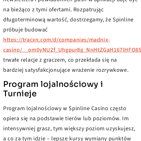
na bieżąco z tymi ofertami. Rozpatrując
długoterminową wartość, dostrzegamy, że Spinline
próbuje budować
https://tracxn.com/d/companies/madnix-
casino/__om0yNU2f_Uhgpur8g_NnHtZGaH167lHFO8
trwałe relacje z graczem, co przekłada się na
bardziej satysfakcjonujące wrażenie rozrywkowe.
Program lojalnościowy i
Turnieje
Program lojalnościowy w Spinline Casino często
opiera się na podstawie tierów lub poziomów. Im
intensywniej grasz, tym większy poziom uzyskujesz,
a co za tym idzie – lepsze kursy wymiany punktów