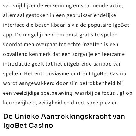
van vrijblijvende verkenning en spannende actie,
allemaal gestoken in een gebruiksvriendelijke
interface die beschikbaar is via de populaire IgoBet
app. De mogelijkheid om eerst gratis te spelen
voordat men overgaat tot echte inzetten is een
opvallend kenmerk dat een zorgvrije en leerzame
introductie geeft tot het uitgebreide aanbod van
spellen. Het enthousiasme omtrent IgoBet Casino
wordt aangewakkerd door zijn betrokkenheid bij
een veelzijdige spelbeleving, waarbij de focus ligt op
keuzevrijheid, veiligheid en direct speelplezier.
De Unieke Aantrekkingskracht van
IgoBet Casino