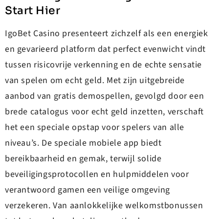
Start Hier
IgoBet Casino presenteert zichzelf als een energiek
en gevarieerd platform dat perfect evenwicht vindt
tussen risicovrije verkenning en de echte sensatie
van spelen om echt geld. Met zijn uitgebreide
aanbod van gratis demospellen, gevolgd door een
brede catalogus voor echt geld inzetten, verschaft
het een speciale opstap voor spelers van alle
niveau’s. De speciale mobiele app biedt
bereikbaarheid en gemak, terwijl solide
beveiligingsprotocollen en hulpmiddelen voor
verantwoord gamen een veilige omgeving
verzekeren. Van aanlokkelijke welkomstbonussen