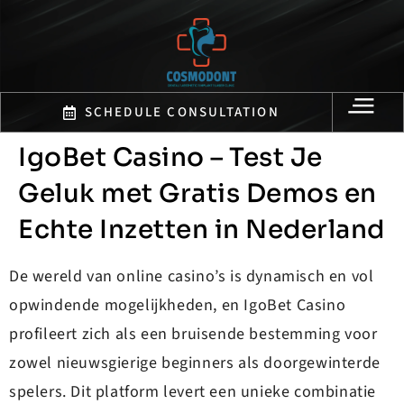
SCHEDULE CONSULTATION
IgoBet Casino – Test Je
Geluk met Gratis Demos en
Echte Inzetten in Nederland
De wereld van online casino’s is dynamisch en vol
opwindende mogelijkheden, en IgoBet Casino
profileert zich als een bruisende bestemming voor
zowel nieuwsgierige beginners als doorgewinterde
spelers. Dit platform levert een unieke combinatie