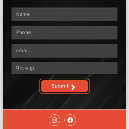
Submit