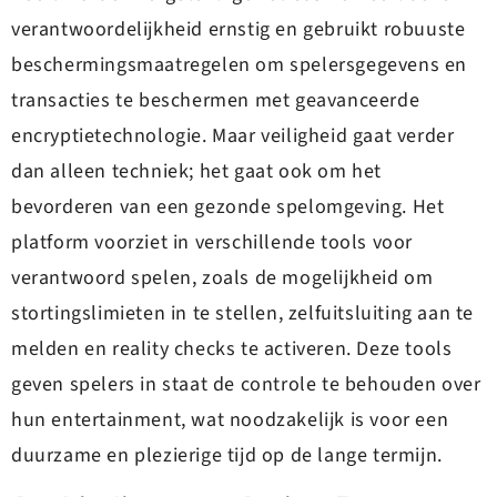
verantwoordelijkheid ernstig en gebruikt robuuste
beschermingsmaatregelen om spelersgegevens en
transacties te beschermen met geavanceerde
encryptietechnologie. Maar veiligheid gaat verder
dan alleen techniek; het gaat ook om het
bevorderen van een gezonde spelomgeving. Het
platform voorziet in verschillende tools voor
verantwoord spelen, zoals de mogelijkheid om
stortingslimieten in te stellen, zelfuitsluiting aan te
melden en reality checks te activeren. Deze tools
geven spelers in staat de controle te behouden over
hun entertainment, wat noodzakelijk is voor een
duurzame en plezierige tijd op de lange termijn.