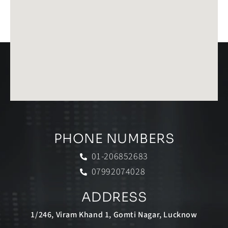
PHONE NUMBERS
01-206852683
07992074028
ADDRESS
1/246, Viram Khand 1, Gomti Nagar, Lucknow