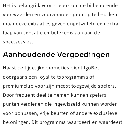
Het is belangrijk voor spelers om de bijbehorende
voorwaarden en voorwaarden grondig te bekijken,
maar deze extraatjes geven ongetwijfeld een extra
laag van sensatie en betekenis aan aan de
speelsessies.
Aanhoudende Vergoedingen
Naast de tijdelijke promoties biedt IgoBet
doorgaans een loyaliteitsprogramma of
premiumclub voor zijn meest toegewijde spelers.
Door frequent deel te nemen kunnen spelers
punten verdienen die ingewisseld kunnen worden
voor bonussen, vrije beurten of andere exclusieve
beloningen. Dit programma waardeert en waardeert