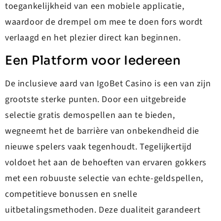
toegankelijkheid van een mobiele applicatie,
waardoor de drempel om mee te doen fors wordt
verlaagd en het plezier direct kan beginnen.
Een Platform voor Iedereen
De inclusieve aard van IgoBet Casino is een van zijn
grootste sterke punten. Door een uitgebreide
selectie gratis demospellen aan te bieden,
wegneemt het de barrière van onbekendheid die
nieuwe spelers vaak tegenhoudt. Tegelijkertijd
voldoet het aan de behoeften van ervaren gokkers
met een robuuste selectie van echte-geldspellen,
competitieve bonussen en snelle
uitbetalingsmethoden. Deze dualiteit garandeert