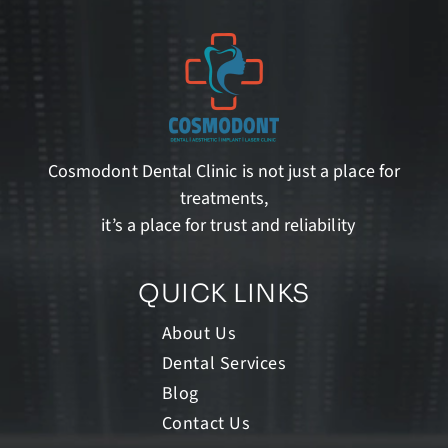
Cosmodont Dental Clinic is not just a place for
treatments,
it’s a place for trust and reliability
QUICK LINKS
About Us
Dental Services
Blog
Contact Us