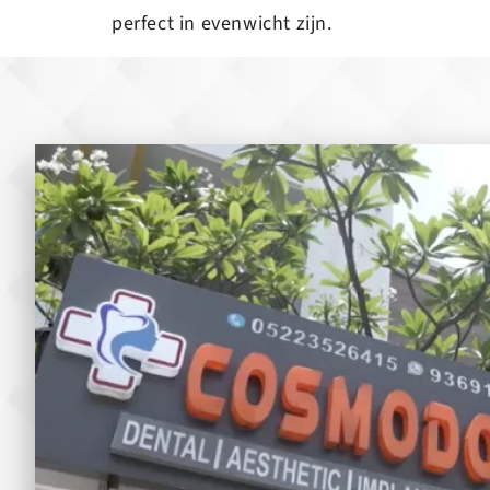
perfect in evenwicht zijn.