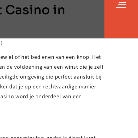
t Casino in
tewiel of het bedienen van een knop. Het
en de voldoening van een winst die je zelf
veiligde omgeving die perfect aansluit bij
ker dat je op een rechtvaardige manier
t Casino word je onderdeel van een