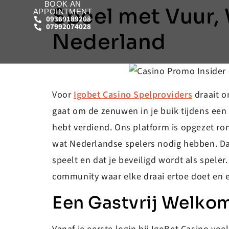
BOOK AN
Speel met Vuur, 
APPOINTMENT
09369189208
07992074028
Nederland
Voor
Igobet Casino Spelproviders
draait o
gaat om de zenuwen in je buik tijdens een 
hebt verdiend. Ons platform is opgezet rond
wat Nederlandse spelers nodig hebben. Dan
speelt en dat je beveiligd wordt als speler.
community waar elke draai ertoe doet en el
Een Gastvrij Welkom