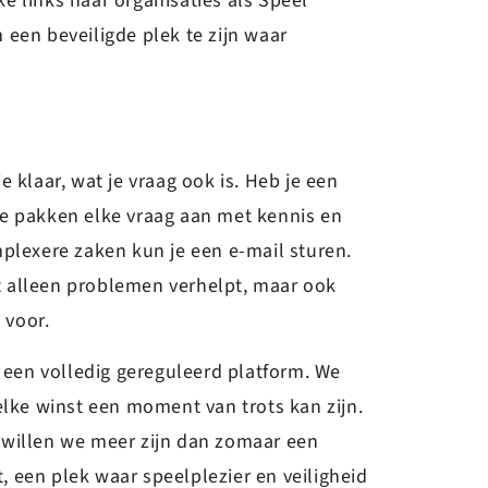
ke links naar organisaties als Speel
een beveiligde plek te zijn waar
 klaar, wat je vraag ook is. Heb je een
We pakken elke vraag aan met kennis en
mplexere zaken kun je een e-mail sturen.
t alleen problemen verhelpt, maar ook
 voor.
een volledig gereguleerd platform. We
elke winst een moment van trots kan zijn.
 willen we meer zijn dan zomaar een
t, een plek waar speelplezier en veiligheid