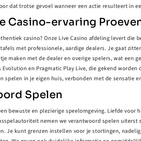
or dat trotse gevoel wanneer een actie resulteert in e
te Casino-ervaring Proeve
thentiek casino? Onze Live Casino afdeling levert die b
afels met professionele, aardige dealers. Je gaat zitte
aatje maken met de dealer en overige spelers, wat een g
s Evolution en Pragmatic Play Live, die gekend worden 
n spelen in je eigen huis, verbonden met de sensatie en 
oord Spelen
een bewuste en plezierige speelomgeving. Liefde voor 
sspelautoriteit nemen we verantwoord spelen uiterst se
. Je kunt grenzen instellen voor je stortingen, nadelig