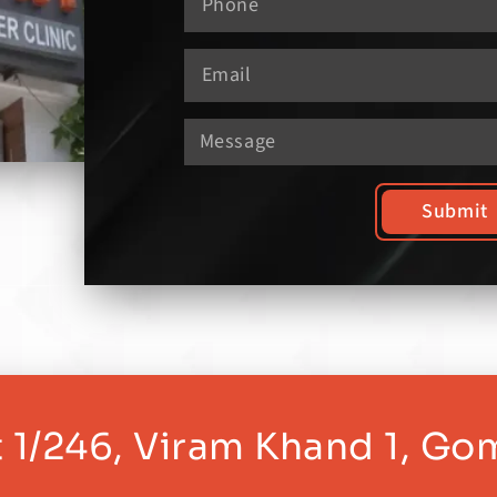
Submit
t 1/246, Viram Khand 1, Go