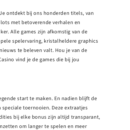
e ontdekt bij ons honderden titels, van
 slots met betoverende verhalen en
ker. Alle games zijn afkomstig van de
ele spelervaring, kristalheldere graphics
 nieuws te beleven valt. Hou je van de
Casino vind je de games die bij jou
egende start te maken. En nadien blijft de
 speciale toernooien. Deze extraatjes
ties bij elke bonus zijn altijd transparant,
 inzetten om langer te spelen en meer