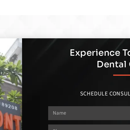
Experience T
Dental
SCHEDULE CONSUL