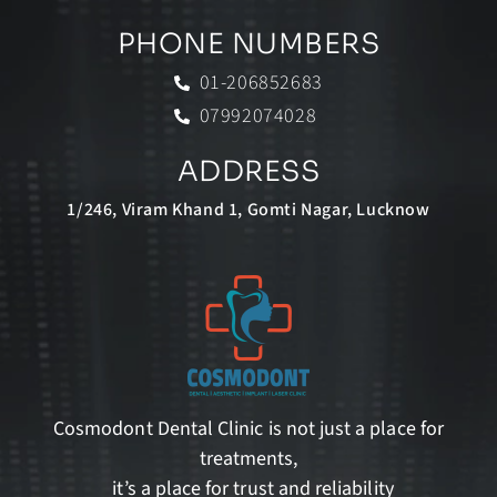
PHONE NUMBERS
01-206852683
07992074028
ADDRESS
1/246, Viram Khand 1, Gomti Nagar, Lucknow
Cosmodont Dental Clinic is not just a place for
treatments,
it’s a place for trust and reliability