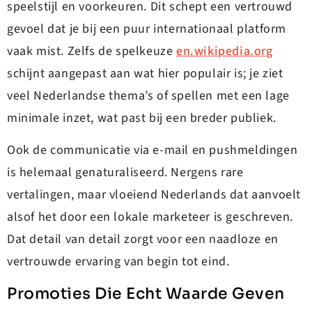
speelstijl en voorkeuren. Dit schept een vertrouwd
gevoel dat je bij een puur internationaal platform
vaak mist. Zelfs de spelkeuze
en.wikipedia.org
schijnt aangepast aan wat hier populair is; je ziet
veel Nederlandse thema’s of spellen met een lage
minimale inzet, wat past bij een breder publiek.
Ook de communicatie via e-mail en pushmeldingen
is helemaal genaturaliseerd. Nergens rare
vertalingen, maar vloeiend Nederlands dat aanvoelt
alsof het door een lokale marketeer is geschreven.
Dat detail van detail zorgt voor een naadloze en
vertrouwde ervaring van begin tot eind.
Promoties Die Echt Waarde Geven