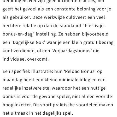
beloningen. Het zijn geen incidentele acties; het
geeft het gevoel als een constante beloning voor je
als gebruiker. Deze werkwijze cultiveert een veel
hechtere relatie op dan de standaard “hier-is-je-
bonus-en-dag” instelling. Ze hebben bijvoorbeeld
een ‘Dagelijkse Gok’ waar je een klein gratuit bedrag
kunt verdienen, of een ‘Verjaardagsbonus’ die
individueel overkomt.
Een specifiek illustratie: hun ‘Reload Bonus’ op
maandag heeft een kleine minimale inleg en een
redelijke inzetvereiste, waardoor het een nuttige
bonus is voor de gewone speler, niet alleen voor de
hoog inzetter. Dit soort praktische voordelen maken
het uitmaak in het dagelijks spel.