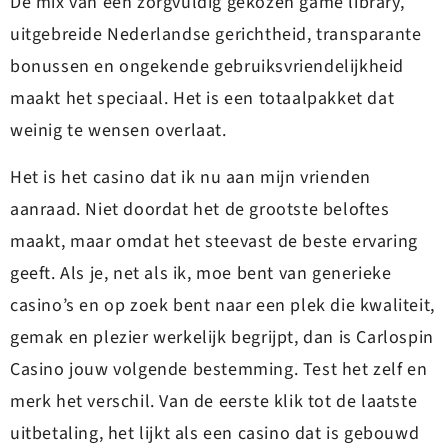
De mix van een zorgvuldig gekozen game library,
uitgebreide Nederlandse gerichtheid, transparante
bonussen en ongekende gebruiksvriendelijkheid
maakt het speciaal. Het is een totaalpakket dat
weinig te wensen overlaat.
Het is het casino dat ik nu aan mijn vrienden
aanraad. Niet doordat het de grootste beloftes
maakt, maar omdat het steevast de beste ervaring
geeft. Als je, net als ik, moe bent van generieke
casino’s en op zoek bent naar een plek die kwaliteit,
gemak en plezier werkelijk begrijpt, dan is Carlospin
Casino jouw volgende bestemming. Test het zelf en
merk het verschil. Van de eerste klik tot de laatste
uitbetaling, het lijkt als een casino dat is gebouwd