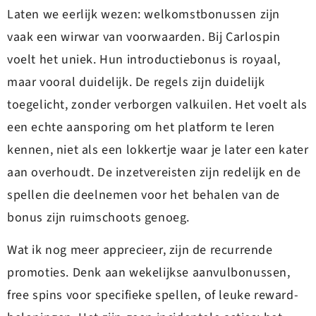
Laten we eerlijk wezen: welkomstbonussen zijn
vaak een wirwar van voorwaarden. Bij Carlospin
voelt het uniek. Hun introductiebonus is royaal,
maar vooral duidelijk. De regels zijn duidelijk
toegelicht, zonder verborgen valkuilen. Het voelt als
een echte aansporing om het platform te leren
kennen, niet als een lokkertje waar je later een kater
aan overhoudt. De inzetvereisten zijn redelijk en de
spellen die deelnemen voor het behalen van de
bonus zijn ruimschoots genoeg.
Wat ik nog meer apprecieer, zijn de recurrende
promoties. Denk aan wekelijkse aanvulbonussen,
free spins voor specifieke spellen, of leuke reward-