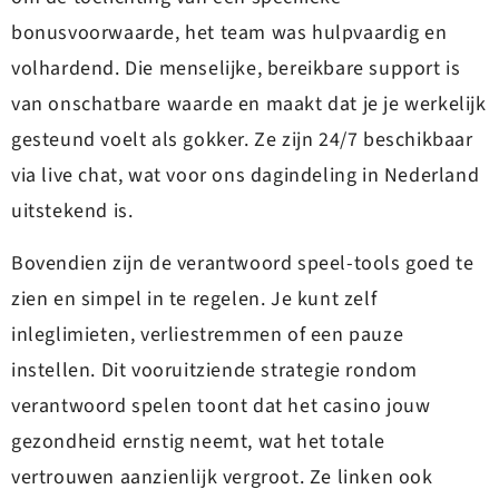
bonusvoorwaarde, het team was hulpvaardig en
volhardend. Die menselijke, bereikbare support is
van onschatbare waarde en maakt dat je je werkelijk
gesteund voelt als gokker. Ze zijn 24/7 beschikbaar
via live chat, wat voor ons dagindeling in Nederland
uitstekend is.
Bovendien zijn de verantwoord speel-tools goed te
zien en simpel in te regelen. Je kunt zelf
inleglimieten, verliestremmen of een pauze
instellen. Dit vooruitziende strategie rondom
verantwoord spelen toont dat het casino jouw
gezondheid ernstig neemt, wat het totale
vertrouwen aanzienlijk vergroot. Ze linken ook