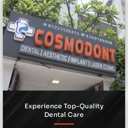
Experience Top-Quality
Dental Care