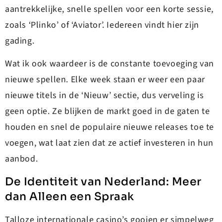
aantrekkelijke, snelle spellen voor een korte sessie,
zoals ‘Plinko’ of ‘Aviator’. Iedereen vindt hier zijn
gading.
Wat ik ook waardeer is de constante toevoeging van
nieuwe spellen. Elke week staan er weer een paar
nieuwe titels in de ‘Nieuw’ sectie, dus verveling is
geen optie. Ze blijken de markt goed in de gaten te
houden en snel de populaire nieuwe releases toe te
voegen, wat laat zien dat ze actief investeren in hun
aanbod.
De Identiteit van Nederland: Meer
dan Alleen een Spraak
Talloze internationale casino’s gooien er simpelweg