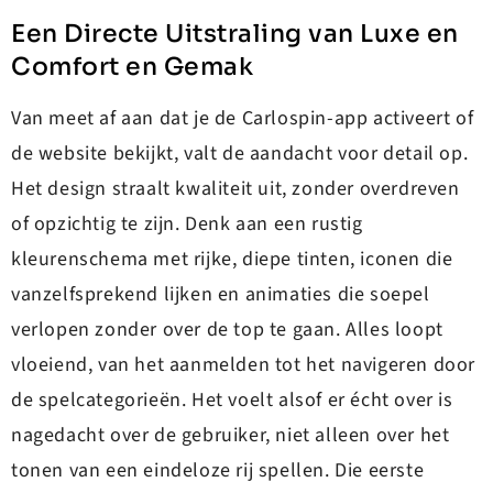
Een Directe Uitstraling van Luxe en
Comfort en Gemak
Van meet af aan dat je de Carlospin-app activeert of
de website bekijkt, valt de aandacht voor detail op.
Het design straalt kwaliteit uit, zonder overdreven
of opzichtig te zijn. Denk aan een rustig
kleurenschema met rijke, diepe tinten, iconen die
vanzelfsprekend lijken en animaties die soepel
verlopen zonder over de top te gaan. Alles loopt
vloeiend, van het aanmelden tot het navigeren door
de spelcategorieën. Het voelt alsof er écht over is
nagedacht over de gebruiker, niet alleen over het
tonen van een eindeloze rij spellen. Die eerste