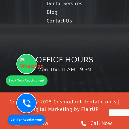
Dental Services
Blog
Contact Us
OFFICE HOURS
Mon-Thu: 11 AM - 9 PM
Book Your Appointment
Copyright © 2025 Cosmodont dental clinics |
Digital Marketing by
FlairUP
Call for Appointment
Book Now
Call Now