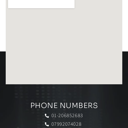
PHONE NUMBERS
01-206852683
07992074028