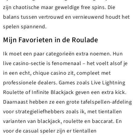
zijn chaotische maar geweldige free spins. Die
balans tussen vertrouwd en vernieuwend houdt het
spelen spannend.
Mijn Favorieten in de Roulade
Ik moet een paar categorieën extra noemen. Hun
live casino-sectie is fenomenaal – het voelt alsof je
in een echt, chique casino zit, compleet met
professionele dealers. Games zoals Live Lightning
Roulette of Infinite Blackjack geven een extra kick.
Daarnaast hebben ze een grote tafelspellen-afdeling
voor strategieliefhebbers zoals ik, met tientallen
varianten van blackjack, roulette en baccarat. En
voor de casual speler zijn er tientallen