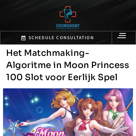
SCHEDULE CONSULTATION
Het Matchmaking-
Algoritme in Moon Princess
100 Slot voor Eerlijk Spel