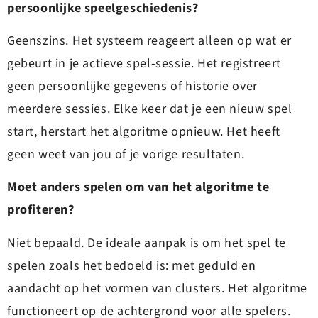
persoonlijke speelgeschiedenis?
Geenszins. Het systeem reageert alleen op wat er
gebeurt in je actieve spel-sessie. Het registreert
geen persoonlijke gegevens of historie over
meerdere sessies. Elke keer dat je een nieuw spel
start, herstart het algoritme opnieuw. Het heeft
geen weet van jou of je vorige resultaten.
Moet anders spelen om van het algoritme te
profiteren?
Niet bepaald. De ideale aanpak is om het spel te
spelen zoals het bedoeld is: met geduld en
aandacht op het vormen van clusters. Het algoritme
functioneert op de achtergrond voor alle spelers.