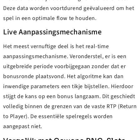
Deze data worden voortdurend geëvalueerd om het
spel in een optimale flow te houden.
Live Aanpassingsmechanisme
Het meest vernuftige deel is het real-time
aanpassingsmechanisme. Veronderstel, er is een
uitgebreide periode voorbijgegaan zonder dat er
bonusronde plaatsvond. Het algoritme kan dan
inwendige parameters een tikje bijstellen. Hierdoor
stijgt de kans op een bonus langzaam. Dit geschiedt
volledig binnen de grenzen van de vaste RTP (Return
to Player). De essentiële spelregels worden
aangepast niet.