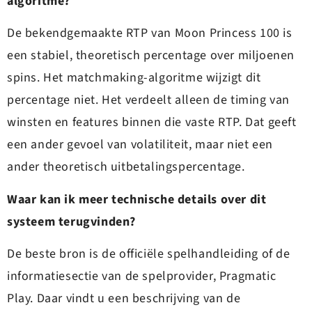
algoritme?
De bekendgemaakte RTP van Moon Princess 100 is
een stabiel, theoretisch percentage over miljoenen
spins. Het matchmaking-algoritme wijzigt dit
percentage niet. Het verdeelt alleen de timing van
winsten en features binnen die vaste RTP. Dat geeft
een ander gevoel van volatiliteit, maar niet een
ander theoretisch uitbetalingspercentage.
Waar kan ik meer technische details over dit
systeem terugvinden?
De beste bron is de officiële spelhandleiding of de
informatiesectie van de spelprovider, Pragmatic
Play. Daar vindt u een beschrijving van de