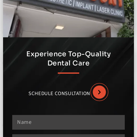
Experience Top-Quality
Dental Care
SCHEDULE CONSULTATION