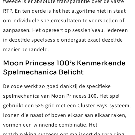
tweede is er absolute transparantie over de vaste
RTP. En ten derde is het het algoritme niet in staat
om individuele spelerresultaten te voorspellen of
aanpassen. Het opereert op sessieniveau. Iedereen
in dezelfde speelsessie ondergaat exact dezelfde
manier behandeld.
Moon Princess 100’s Kenmerkende
Spelmechanica Belicht
De code werkt zo goed dankzij de specifieke
spelmechanica van Moon Princess 100. Het spel
gebruikt een 5×5 grid met een Cluster Pays-systeem.
Iconen die naast of boven elkaar aan elkaar raken,
vormen een winnende combinatie. Het
matchmaking-systeem optimaliseert de spreiding