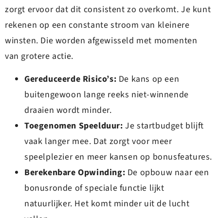
zorgt ervoor dat dit consistent zo overkomt. Je kunt
rekenen op een constante stroom van kleinere
winsten. Die worden afgewisseld met momenten
van grotere actie.
Gereduceerde Risico’s:
De kans op een
buitengewoon lange reeks niet-winnende
draaien wordt minder.
Toegenomen Speelduur:
Je startbudget blijft
vaak langer mee. Dat zorgt voor meer
speelplezier en meer kansen op bonusfeatures.
Berekenbare Opwinding:
De opbouw naar een
bonusronde of speciale functie lijkt
natuurlijker. Het komt minder uit de lucht