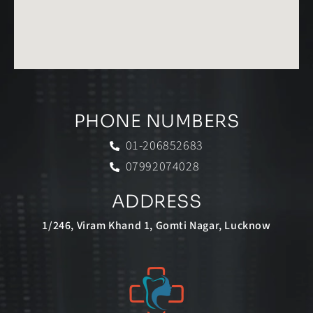
PHONE NUMBERS
01-206852683
07992074028
ADDRESS
1/246, Viram Khand 1, Gomti Nagar, Lucknow