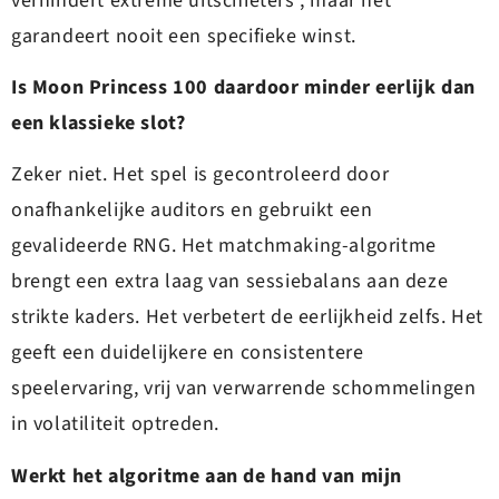
verhindert extreme uitschieters , maar het
garandeert nooit een specifieke winst.
Is Moon Princess 100 daardoor minder eerlijk dan
een klassieke slot?
Zeker niet. Het spel is gecontroleerd door
onafhankelijke auditors en gebruikt een
gevalideerde RNG. Het matchmaking-algoritme
brengt een extra laag van sessiebalans aan deze
strikte kaders. Het verbetert de eerlijkheid zelfs. Het
geeft een duidelijkere en consistentere
speelervaring, vrij van verwarrende schommelingen
in volatiliteit optreden.
Werkt het algoritme aan de hand van mijn