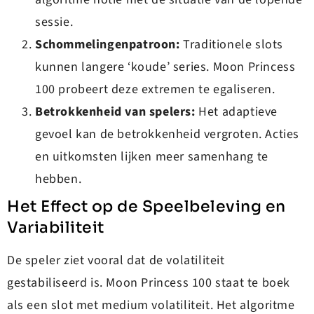
sessie.
Schommelingenpatroon:
Traditionele slots
kunnen langere ‘koude’ series. Moon Princess
100 probeert deze extremen te egaliseren.
Betrokkenheid van spelers:
Het adaptieve
gevoel kan de betrokkenheid vergroten. Acties
en uitkomsten lijken meer samenhang te
hebben.
Het Effect op de Speelbeleving en
Variabiliteit
De speler ziet vooral dat de volatiliteit
gestabiliseerd is. Moon Princess 100 staat te boek
als een slot met medium volatiliteit. Het algoritme