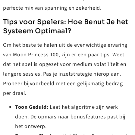
perfecte mix van spanning en zekerheid.
Tips voor Spelers: Hoe Benut Je het
Systeem Optimaal?
Om het beste te halen uit de evenwichtige ervaring
van Moon Princess 100, zijn er een paar tips. Weet
dat het spel is opgezet voor medium volatiliteit en
langere sessies. Pas je inzetstrategie hierop aan.
Probeer bijvoorbeeld met een gelijkmatig bedrag
per draai.
Toon Geduld:
Laat het algoritme zijn werk
doen. De opmars naar bonusfeatures past bij
het ontwerp.