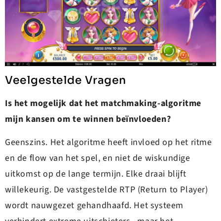
Veelgestelde Vragen
Is het mogelijk dat het matchmaking-algoritme
mijn kansen om te winnen beïnvloeden?
Geenszins. Het algoritme heeft invloed op het ritme
en de flow van het spel, en niet de wiskundige
uitkomst op de lange termijn. Elke draai blijft
willekeurig. De vastgestelde RTP (Return to Player)
wordt nauwgezet gehandhaafd. Het systeem