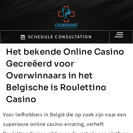
SCHEDULE CONSULTATION
Het bekende Online Casino
Gecreëerd voor
Overwinnaars in het
Belgische is Roulettino
Casino
Voor liefhebbers in België die op zoek zijn naar een
superieure online casino-ervaring, verheft