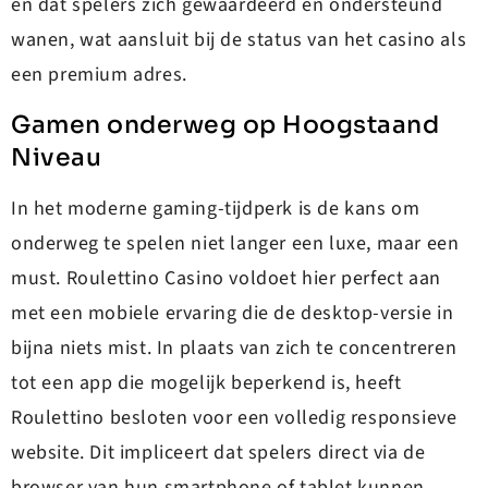
en dat spelers zich gewaardeerd en ondersteund
wanen, wat aansluit bij de status van het casino als
een premium adres.
Gamen onderweg op Hoogstaand
Niveau
In het moderne gaming-tijdperk is de kans om
onderweg te spelen niet langer een luxe, maar een
must. Roulettino Casino voldoet hier perfect aan
met een mobiele ervaring die de desktop-versie in
bijna niets mist. In plaats van zich te concentreren
tot een app die mogelijk beperkend is, heeft
Roulettino besloten voor een volledig responsieve
website. Dit impliceert dat spelers direct via de
browser van hun smartphone of tablet kunnen