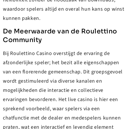
waardoor spelers altijd en overal hun kans op winst
kunnen pakken.
De Meerwaarde van de Roulettino
Community
Bij Roulettino Casino overstijgt de ervaring de
afzonderlijke speler; het bezit alle eigenschappen
van een florerende gemeenschap. Dit groepsgevoel
wordt gestimuleerd via diverse kanalen en
mogelijkheden die interactie en collectieve
ervaringen bevorderen. Het live casino is hier een
sprekend voorbeeld, waar spelers via een
chatfunctie met de dealer en medespelers kunnen
praten, wat een interactief en levendig element