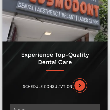
Experience Top-Quality
Dental Care
SCHEDULE CONSULTATION