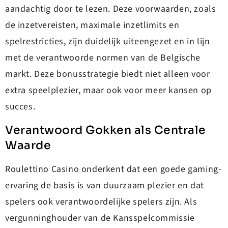
aandachtig door te lezen. Deze voorwaarden, zoals
de inzetvereisten, maximale inzetlimits en
spelrestricties, zijn duidelijk uiteengezet en in lijn
met de verantwoorde normen van de Belgische
markt. Deze bonusstrategie biedt niet alleen voor
extra speelplezier, maar ook voor meer kansen op
succes.
Verantwoord Gokken als Centrale
Waarde
Roulettino Casino onderkent dat een goede gaming-
ervaring de basis is van duurzaam plezier en dat
spelers ook verantwoordelijke spelers zijn. Als
vergunninghouder van de Kansspelcommissie