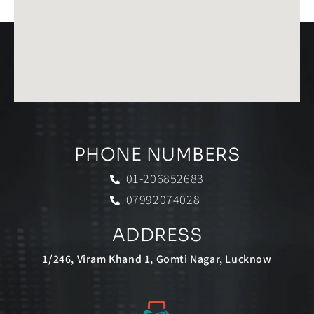
PHONE NUMBERS
01-206852683
07992074028
ADDRESS
1/246, Viram Khand 1, Gomti Nagar, Lucknow