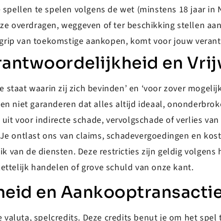
 spellen te spelen volgens de wet (minstens 18 jaar in 
jze overdragen, weggeven of ter beschikking stellen aa
nbegrip van toekomstige aankopen, komt voor jouw veran
rantwoordelijkheid en Vri
 staat waarin zij zich bevinden’ en ‘voor zover mogeli
 niet garanderen dat alles altijd ideaal, ononderbroken 
 uit voor indirecte schade, vervolgschade of verlies van
Je ontlast ons van claims, schadevergoedingen en koste
ik van de diensten. Deze restricties zijn geldig volgens
ettelijk handelen of grove schuld van onze kant.
heid en Aankooptransacti
 valuta, spelcredits. Deze credits benut je om het spel t