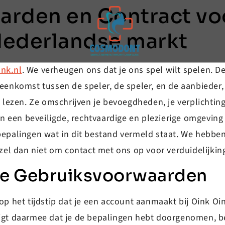
rden en Contract vo
 Nederlandse markt
nk.nl
. We verheugen ons dat je ons spel wilt spelen.
nkomst tussen de speler, de speler, en de aanbieder, 
ezen. Ze omschrijven je bevoegdheden, je verplichting
een beveiligde, rechtvaardige en plezierige omgeving vo
bepalingen wat in dit bestand vermeld staat. We hebben
rzel dan niet om contact met ons op voor verduidelijkin
 de Gebruiksvoorwaarden
het tijdstip dat je een account aanmaakt bij Oink Oin
stigt daarmee dat je de bepalingen hebt doorgenomen, 