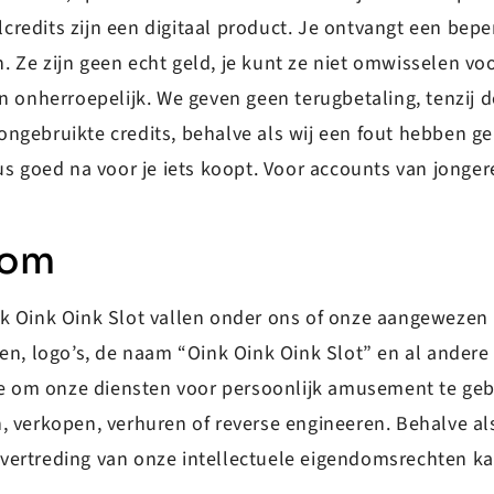
elcredits zijn een digitaal product. Je ontvangt een bep
 Ze zijn geen echt geld, je kunt ze niet omwisselen voo
 onherroepelijk. We geven geen terugbetaling, tenzij de
or ongebruikte credits, behalve als wij een fout hebben
us goed na voor je iets koopt. Voor accounts van jongere
dom
k Oink Oink Slot vallen onder ons of onze aangewezen l
en, logo’s, de naam “Oink Oink Oink Slot” en al andere 
tie om onze diensten voor persoonlijk amusement te ge
 verkopen, verhuren of reverse engineeren. Behalve als d
ertreding van onze intellectuele eigendomsrechten kan