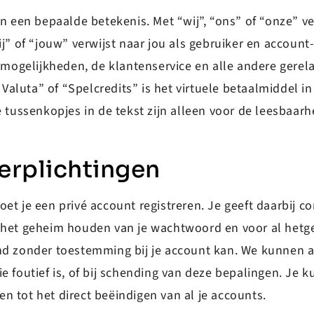
een bepaalde betekenis. Met “wij”, “ons” of “onze” ve
ij” of “jouw” verwijst naar jou als gebruiker en accoun
e mogelijkheden, de klantenservice en alle andere gerela
e Valuta” of “Spelcredits” is het virtuele betaalmiddel 
e tussenkopjes in de tekst zijn alleen voor de leesbaar
Verplichtingen
et je een privé account registreren. Je geeft daarbij c
voor het geheim houden van je wachtwoord en voor al hetg
nd zonder toestemming bij je account kan. We kunnen a
ie foutief is, of bij schending van deze bepalingen. Je
n tot het direct beëindigen van al je accounts.