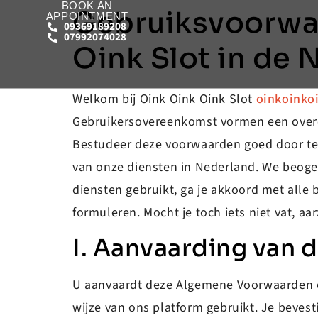
BOOK AN
Gebruiksvoorwaa
APPOINTMENT
09369189208
07992074028
Oink Slot in de
Welkom bij Oink Oink Oink Slot
oinkoinkoi
Gebruikersovereenkomst vormen een overee
Bestudeer deze voorwaarden goed door te l
van onze diensten in Nederland. We beogen 
diensten gebruikt, ga je akkoord met alle 
formuleren. Mocht je toch iets niet vat, aa
I. Aanvaarding van
U aanvaardt deze Algemene Voorwaarden op 
wijze van ons platform gebruikt. Je beve