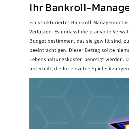
Ihr Bankroll-Managem
Ein strukturiertes Bankroll-Management is
Verlusten. Es umfasst die planvolle Verwal
Budget bestimmen, das sie gewillt sind, zu
beeinträchtigen. Dieser Betrag sollte nie
Lebenshaltungskosten benötigt werden. Das
unterteilt, die für einzelne Spielesitzung