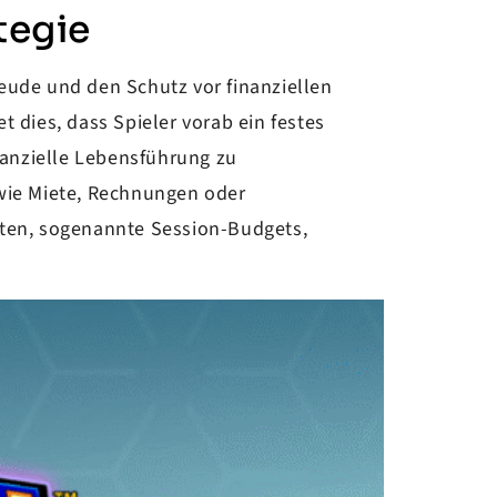
tegie
eude und den Schutz vor finanziellen
 dies, dass Spieler vorab ein festes
inanzielle Lebensführung zu
 wie Miete, Rechnungen oder
iten, sogenannte Session-Budgets,