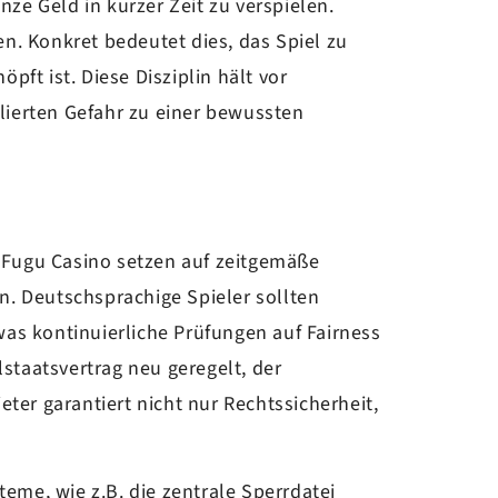
nze Geld in kurzer Zeit zu verspielen.
n. Konkret bedeutet dies, das Spiel zu
ft ist. Diese Disziplin hält vor
lierten Gefahr zu einer bewussten
e Fugu Casino setzen auf zeitgemäße
n. Deutschsprachige Spieler sollten
 was kontinuierliche Prüfungen auf Fairness
staatsvertrag neu geregelt, der
ter garantiert nicht nur Rechtssicherheit,
teme, wie z.B. die zentrale Sperrdatei