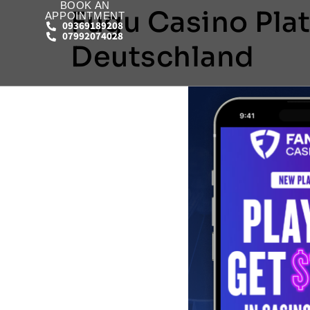
BOOK AN
Fugu Casino Pla
APPOINTMENT
09369189208
07992074028
Deutschland