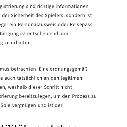
istrierung sind richtige Informationen
der Sicherheit des Spielers, sondern ist
Regel ein Personalausweis oder Reisepass
ätigung ist entscheidend, um
 zu erhalten.
nismus betrachten. Eine ordnungsgemäß
e auch tatsächlich an den legitimen
en, weshalb dieser Schritt nicht
strierung bereitzulegen, um den Prozess zu
 Spielvergnügen und ist der