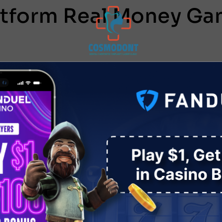
ttform Real Money Gam