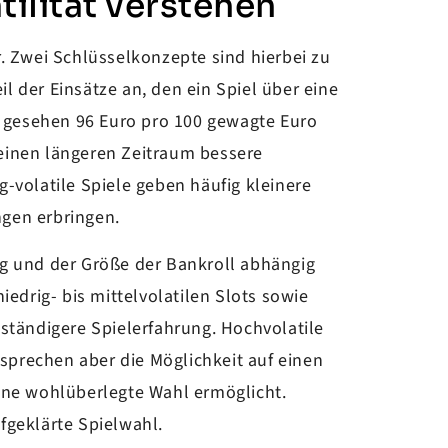
tilität verstehen
or. Zwei Schlüsselkonzepte sind hierbei zu
il der Einsätze an, den ein Spiel über eine
ch gesehen 96 Euro pro 100 gewagte Euro
 einen längeren Zeitraum bessere
ig-volatile Spiele geben häufig kleinere
ngen erbringen.
ng und der Größe der Bankroll abhängig
iedrig- bis mittelvolatilen Slots sowie
eständigere Spielerfahrung. Hochvolatile
sprechen aber die Möglichkeit auf einen
eine wohlüberlegte Wahl ermöglicht.
fgeklärte Spielwahl.