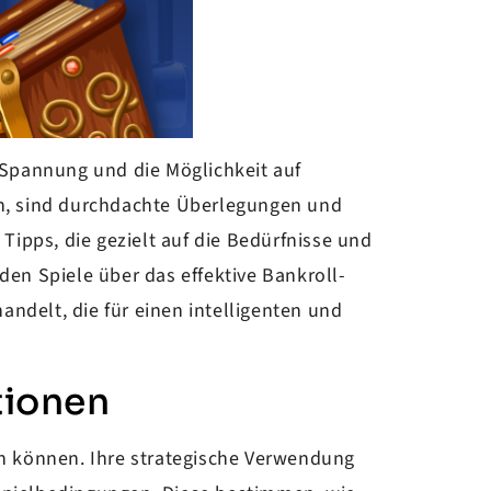
 Spannung und die Möglichkeit auf
hren, sind durchdachte Überlegungen und
ipps, die gezielt auf die Bedürfnisse und
en Spiele über das effektive Bankroll-
delt, die für einen intelligenten und
tionen
hen können. Ihre strategische Verwendung