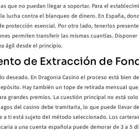
as que no puedan llegar a soportar. Para el establecim
 la lucha contra el blanqueo de dinero. En España, dond
de protección esencial. Por otro lado, tenerlos presente
nes permiten transferir las mismas cuantías. Disponer 
a ágil desde el principio.
ento de Extracción de Fon
 más deseado. En Dragonia Casino el proceso está bien d
epósito. Hay también un tope de retirada mensual que,
a grandes premios. La cuestión principal no está solo 
e pagos del casino debe tramitarla, lo que puede llevar 
 a ti está sujeto del método seleccionado. Los carteras
ncaria a una cuenta española puede demorar de 3 a 5 dí