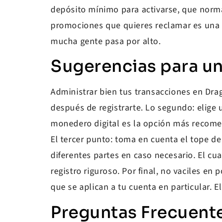
depósito mínimo para activarse, que norma
promociones que quieres reclamar es una es
mucha gente pasa por alto.
Sugerencias para u
Administrar bien tus transacciones en Dr
después de registrarte. Lo segundo: elige u
monedero digital es la opción más recome
El tercer punto: toma en cuenta el tope de 
diferentes partes en caso necesario. El c
registro riguroso. Por final, no vaciles e
que se aplican a tu cuenta en particular. E
Preguntas Frecuent