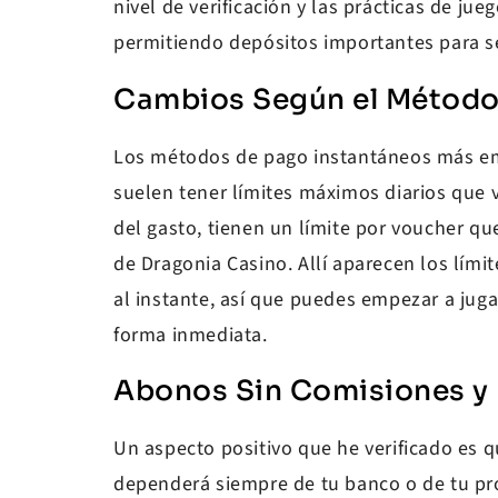
nivel de verificación y las prácticas de j
permitiendo depósitos importantes para s
Cambios Según el Método
Los métodos de pago instantáneos más empl
suelen tener límites máximos diarios que 
del gasto, tienen un límite por voucher q
de Dragonia Casino. Allí aparecen los lími
al instante, así que puedes empezar a juga
forma inmediata.
Abonos Sin Comisiones y 
Un aspecto positivo que he verificado es q
dependerá siempre de tu banco o de tu pro