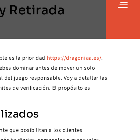
y Retirada
ble es la prioridad
https://dragoniaa.es/
.
 debes dominar antes de mover un solo
 del juego responsable. Voy a detallar las
es de verificación. El propósito es
alizados
e que posibilitan a los clientes