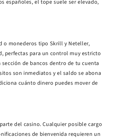
os españoles, el tope suele ser elevado,
o monederos tipo Skrill y Neteller,
, perfectas para un control muy estricto
a sección de bancos dentro de tu cuenta
ósitos son inmediatos y el saldo se abona
ondiciona cuánto dinero puedes mover de
parte del casino. Cualquier posible cargo
onificaciones de bienvenida requieren un