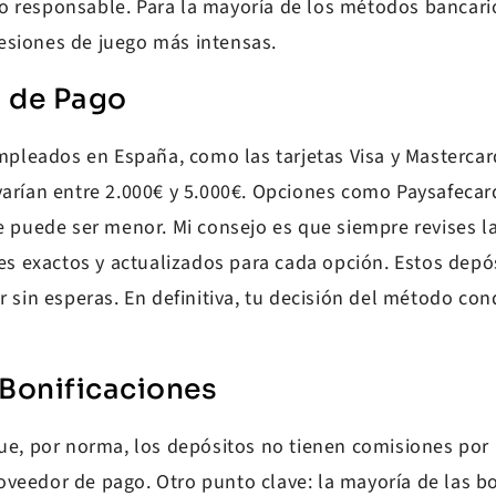
uego responsable. Para la mayoría de los métodos bancari
esiones de juego más intensas.
 de Pago
eados en España, como las tarjetas Visa y Mastercard 
varían entre 2.000€ y 5.000€. Opciones como Paysafecard
ue puede ser menor. Mi consejo es que siempre revises l
tes exactos y actualizados para cada opción. Estos dep
r sin esperas. En definitiva, tu decisión del método c
Bonificaciones
ue, por norma, los depósitos no tienen comisiones por 
veedor de pago. Otro punto clave: la mayoría de las b