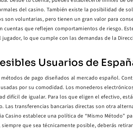
ida. Desde tu cuenta, puedes establecerte límites de d
ormales del casino. También existe la posibilidad de so
 son voluntarias, pero tienen un gran valor para conser
en cuentas que reflejen comportamientos de riesgo. Este
l jugador, lo que cumple con las demandas de la Direc
esibles Usuarios de Españ
métodos de pago diseñados al mercado español. Contam
usadas por su comodidad. Los monederos electrónicos, 
d difícil de igualar. Para los que eligen el efectivo, e
o. Las transferencias bancarias directas son otra alter
a Casino establece una política de “Mismo Método” par
e, siempre que sea técnicamente posible, deberás retir