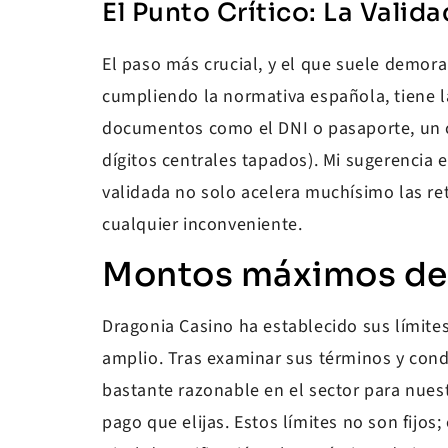
El Punto Crítico: La Valid
El paso más crucial, y el que suele demorar
cumpliendo la normativa española, tiene la
documentos como el DNI o pasaporte, un co
dígitos centrales tapados). Mi sugerencia 
validada no solo acelera muchísimo las ret
cualquier inconveniente.
Montos máximos de 
Dragonia Casino ha establecido sus límit
amplio. Tras examinar sus términos y cond
bastante razonable en el sector para nues
pago que elijas. Estos límites no son fijos