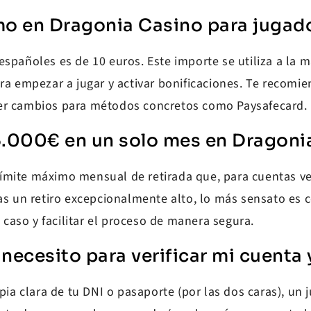
imo en Dragonia Casino para jugad
spañoles es de 10 euros. Este importe se utiliza a la 
ra empezar a jugar y activar bonificaciones. Te recomie
ber cambios para métodos concretos como Paysafecard.
 5.000€ en un solo mes en Dragoni
n límite máximo mensual de retirada que, para cuentas v
as un retiro excepcionalmente alto, lo más sensato es c
u caso y facilitar el proceso de manera segura.
ecesito para verificar mi cuenta y
pia clara de tu DNI o pasaporte (por las dos caras), un 