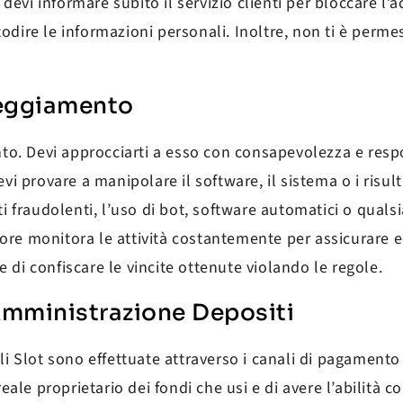
evi informare subito il servizio clienti per bloccare l’a
dire le informazioni personali. Inoltre, non ti è permess
teggiamento
ento. Devi approcciarti a esso con consapevolezza e respo
vi provare a manipolare il software, il sistema o i risult
raudolenti, l’uso di bot, software automatici o qualsia
e monitora le attività costantemente per assicurare equit
 di confiscare le vincite ottenute violando le regole.
 Amministrazione Depositi
lli Slot sono effettuate attraverso i canali di pagamento
reale proprietario dei fondi che usi e di avere l’abilità c