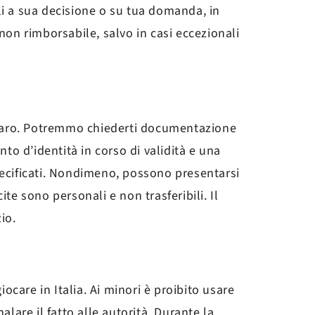
ili a sua decisione o su tua domanda, in
non rimborsabile, salvo in casi eccezionali
i denaro. Potremmo chiederti documentazione
to d’identità in corso di validità e una
specificati. Nondimeno, possono presentarsi
ite sono personali e non trasferibili. Il
io.
ocare in Italia. Ai minori è proibito usare
are il fatto alle autorità. Durante la