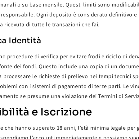
ttimanali o su base mensile. Questi limiti sono modificab
 responsabile. Ogni deposito è considerato definitivo e 
a ricevuta di tutte le transazioni che fai.
ica Identità
tano procedure di verifica per evitare frodi e riciclo d
l’fonte dei fondi. Questo include una copia di un documen
 a processare le richieste di prelievo nei tempi tecnici 
roblemi con i sistemi di pagamento di terze parti. Le vinc
gamento se presume una violazione dei Termini di Serviz
ilità e Iscrizione
ne che hanno superato 18 anni, l’età minima legale per gi
sospendiamo l’account immediatamente e possiamo segnal