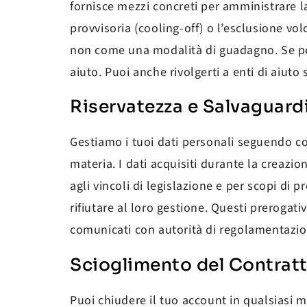
fornisce mezzi concreti per amministrare la
provvisoria (cooling-off) o l’esclusione vol
non come una modalità di guadagno. Se pen
aiuto. Puoi anche rivolgerti a enti di aiuto 
Riservatezza e Salvaguardi
Gestiamo i tuoi dati personali seguendo co
materia. I dati acquisiti durante la creazi
agli vincoli di legislazione e per scopi di p
rifiutare al loro gestione. Questi prerogati
comunicati con autorità di regolamentazion
Scioglimento del Contratt
Puoi chiudere il tuo account in qualsiasi m