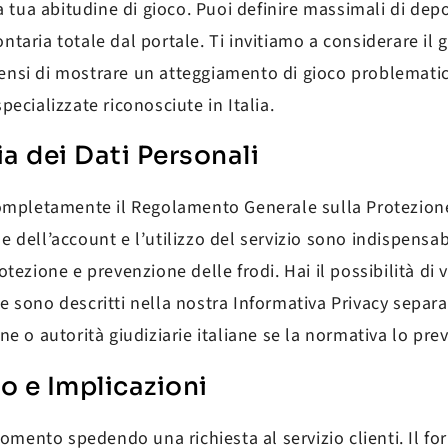
 tua abitudine di gioco. Puoi definire massimali di depo
ontaria totale dal portale. Ti invitiamo a considerare il
si di mostrare un atteggiamento di gioco problematico,
specializzate riconosciute in Italia.
a dei Dati Personali
mpletamente il Regolamento Generale sulla Protezione d
one dell’account e l’utilizzo del servizio sono indispens
rotezione e prevenzione delle frodi. Hai il possibilità di 
ve sono descritti nella nostra Informativa Privacy separ
e o autorità giudiziarie italiane se la normativa lo pre
o e Implicazioni
omento spedendo una richiesta al servizio clienti. Il f