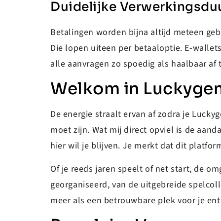
Duidelijke Verwerkingsdu
Betalingen worden bijna altijd meteen geb
Die lopen uiteen per betaaloptie. E-wallet
alle aanvragen zo spoedig als haalbaar af 
Welkom in Luckyge
De energie straalt ervan af zodra je Lucky
moet zijn. Wat mij direct opviel is de aand
hier wil je blijven. Je merkt dat dit platf
Of je reeds jaren speelt of net start, de omg
georganiseerd, van de uitgebreide spelcolle
meer als een betrouwbare plek voor je en