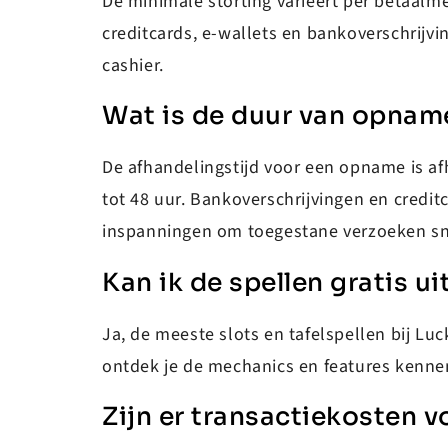
De minimale storting varieert per betaalme
creditcards, e-wallets en bankoverschrijvi
cashier.
Wat is de duur van opnam
De afhandelingstijd voor een opname is af
tot 48 uur. Bankoverschrijvingen en credi
inspanningen om toegestane verzoeken sn
Kan ik de spellen gratis u
Ja, de meeste slots en tafelspellen bij L
ontdek je de mechanics en features kennen
Zijn er transactiekosten 