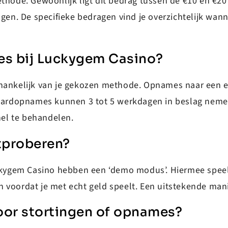
thode. Gewoonlijk ligt dit bedrag tussen de €10 en €20
ngen. De specifieke bedragen vind je overzichtelijk wann
es bij Luckygem Casino?
hankelijk van je gekozen methode. Opnames naar een e-
tcardopnames kunnen 3 tot 5 werkdagen in beslag nemen
el te behandelen.
itproberen?
uckygem Casino hebben een ‘demo modus’. Hiermee speel j
 voordat je met echt geld speelt. Een uitstekende mani
voor stortingen of opnames?