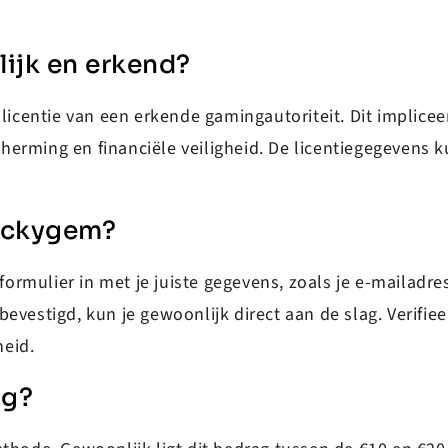
ijk en erkend?
 licentie van een erkende gamingautoriteit. Dit implice
scherming en financiële veiligheid. De licentiegegevens 
Luckygem?
t formulier in met je juiste gegevens, zoals je e-mailad
bevestigd, kun je gewoonlijk direct aan de slag. Verifi
heid.
ng?