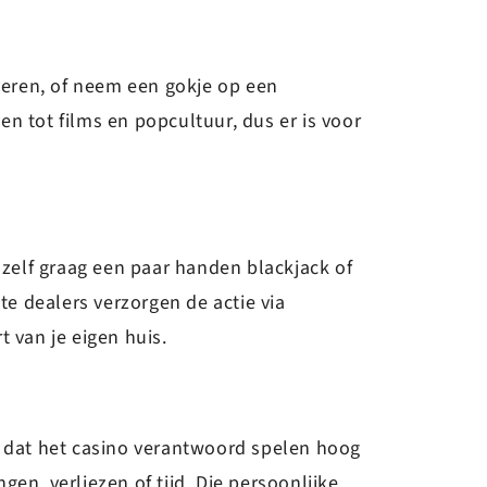
everen, of neem een gokje op een
n tot films en popcultuur, dus er is voor
 zelf graag een paar handen blackjack of
te dealers verzorgen de actie via
 van je eigen huis.
 dat het casino verantwoord spelen hoog
gen, verliezen of tijd. Die persoonlijke