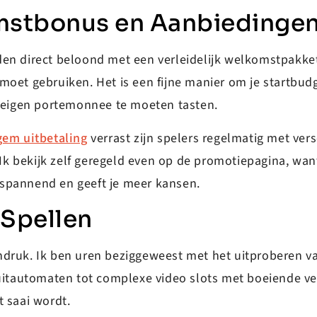
mstbonus en Aanbiedinge
en direct beloond met een verleidelijk welkomstpakket
oet gebruiken. Het is een fijne manier om je startbudg
e eigen portemonnee te moeten tasten.
gem uitbetaling
verrast zijn spelers regelmatig met vers
bekijk zelf geregeld even op de promotiepagina, want er 
spannend en geeft je meer kansen.
 Spellen
druk. Ik ben uren beziggeweest met het uitproberen va
uitautomaten tot complexe video slots met boeiende ver
t saai wordt.