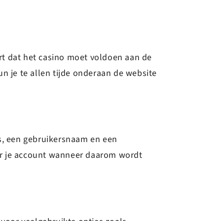
ert dat het casino moet voldoen aan de
kun je te allen tijde onderaan de website
res, een gebruikersnaam en een
eer je account wanneer daarom wordt