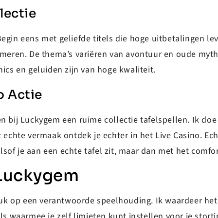
lectie
egin eens met geliefde titels die hoge uitbetalingen l
rmeren. De thema’s variëren van avontuur en oude mythe
ics en geluiden zijn van hoge kwaliteit.
o Actie
n bij Luckygem een ruime collectie tafelspellen. Ik doe
t echte vermaak ontdek je echter in het Live Casino. Ech
of je aan een echte tafel zit, maar dan met het comfort
 Luckygem
uk op een verantwoorde speelhouding. Ik waardeer het
s waarmee je zelf limieten kunt instellen voor je stortin