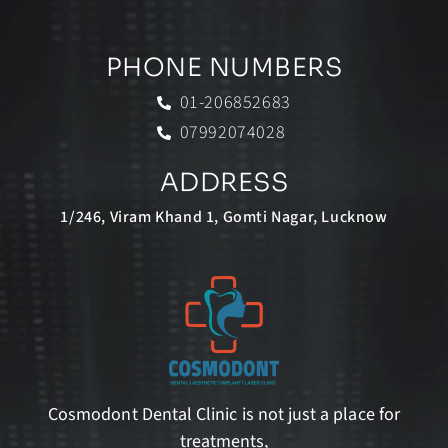
PHONE NUMBERS
01-206852683
07992074028
ADDRESS
1/246, Viram Khand 1, Gomti Nagar, Lucknow
Cosmodont Dental Clinic is not just a place for
treatments,