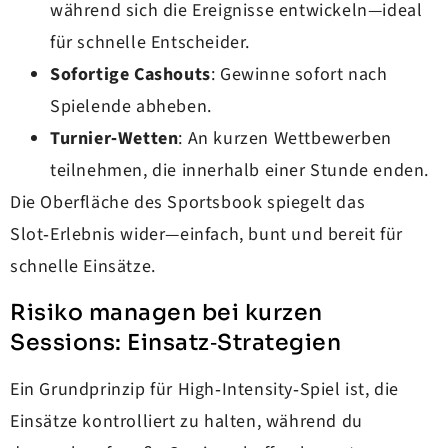
während sich die Ereignisse entwickeln—ideal
für schnelle Entscheider.
Sofortige Cashouts
: Gewinne sofort nach
Spielende abheben.
Turnier‑Wetten
: An kurzen Wettbewerben
teilnehmen, die innerhalb einer Stunde enden.
Die Oberfläche des Sportsbook spiegelt das
Slot‑Erlebnis wider—einfach, bunt und bereit für
schnelle Einsätze.
Risiko managen bei kurzen
Sessions: Einsatz‑Strategien
Ein Grundprinzip für High‑Intensity‑Spiel ist, die
Einsätze kontrolliert zu halten, während du