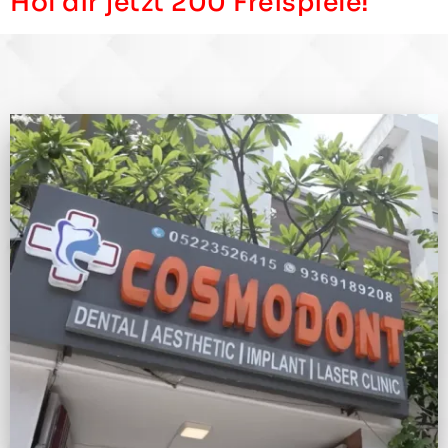
Hol dir jetzt 200 Freispiele!