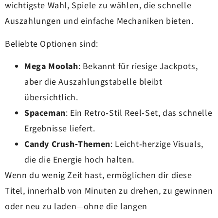
wichtigste Wahl, Spiele zu wählen, die schnelle
Auszahlungen und einfache Mechaniken bieten.
Beliebte Optionen sind:
Mega Moolah
: Bekannt für riesige Jackpots,
aber die Auszahlungstabelle bleibt
übersichtlich.
Spaceman
: Ein Retro‑Stil Reel‑Set, das schnelle
Ergebnisse liefert.
Candy Crush‑Themen
: Leicht‑herzige Visuals,
die die Energie hoch halten.
Wenn du wenig Zeit hast, ermöglichen dir diese
Titel, innerhalb von Minuten zu drehen, zu gewinnen
oder neu zu laden—ohne die langen