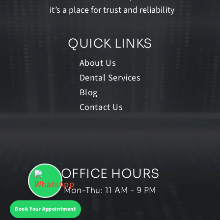
it’s a place for trust and reliability
QUICK LINKS
About Us
Dental Services
Blog
Contact Us
OFFICE HOURS
Mon-Thu: 11 AM - 9 PM
Book Your Appointment