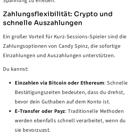
Spannung zu erleben.
Zahlungsflexibilität: Crypto und
schnelle Auszahlungen
Ein großer Vorteil für Kurz‑Sessions‑Spieler sind die
Zahlungsoptionen von Candy Spinz, die sofortige
Einzahlungen und Auszahlungen unterstützen.
Du kannst:
Einzahlen via Bitcoin oder Ethereum
: Schnelle
Bestätigungszeiten bedeuten, dass du drehst,
bevor dein Guthaben auf dem Konto ist.
E‑Transfer oder Payz
: Traditionelle Methoden
werden ebenfalls schnell verarbeitet, wenn du
sie bevorzugst.