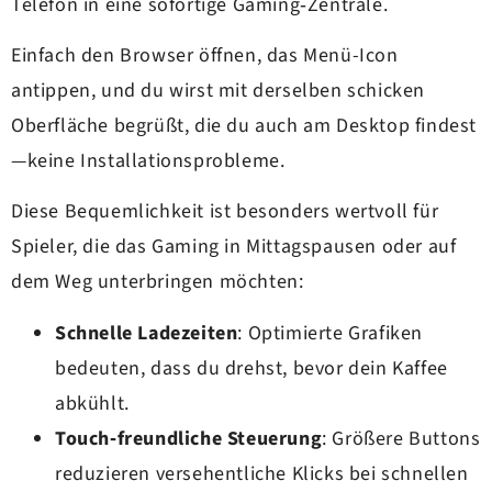
Telefon in eine sofortige Gaming‑Zentrale.
Einfach den Browser öffnen, das Menü-Icon
antippen, und du wirst mit derselben schicken
Oberfläche begrüßt, die du auch am Desktop findest
—keine Installationsprobleme.
Diese Bequemlichkeit ist besonders wertvoll für
Spieler, die das Gaming in Mittagspausen oder auf
dem Weg unterbringen möchten:
Schnelle Ladezeiten
: Optimierte Grafiken
bedeuten, dass du drehst, bevor dein Kaffee
abkühlt.
Touch‑freundliche Steuerung
: Größere Buttons
reduzieren versehentliche Klicks bei schnellen