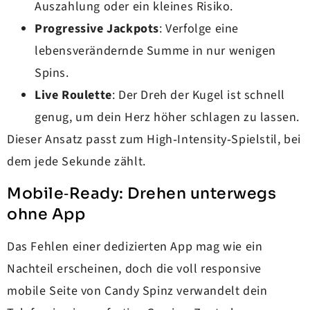
Auszahlung oder ein kleines Risiko.
Progressive Jackpots
: Verfolge eine
lebensverändernde Summe in nur wenigen
Spins.
Live Roulette
: Der Dreh der Kugel ist schnell
genug, um dein Herz höher schlagen zu lassen.
Dieser Ansatz passt zum High‑Intensity‑Spielstil, bei
dem jede Sekunde zählt.
Mobile‑Ready: Drehen unterwegs
ohne App
Das Fehlen einer dedizierten App mag wie ein
Nachteil erscheinen, doch die voll responsive
mobile Seite von Candy Spinz verwandelt dein