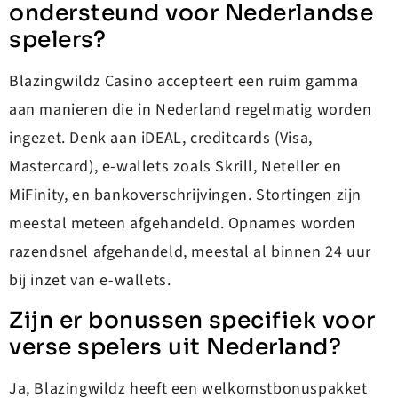
ondersteund voor Nederlandse
spelers?
Blazingwildz Casino accepteert een ruim gamma
aan manieren die in Nederland regelmatig worden
ingezet. Denk aan iDEAL, creditcards (Visa,
Mastercard), e-wallets zoals Skrill, Neteller en
MiFinity, en bankoverschrijvingen. Stortingen zijn
meestal meteen afgehandeld. Opnames worden
razendsnel afgehandeld, meestal al binnen 24 uur
bij inzet van e-wallets.
Zijn er bonussen specifiek voor
verse spelers uit Nederland?
Ja, Blazingwildz heeft een welkomstbonuspakket