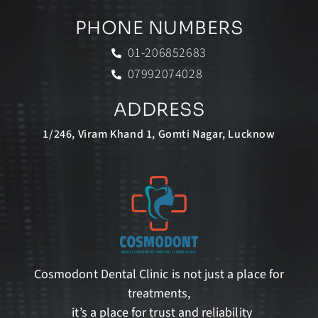
PHONE NUMBERS
01-206852683
07992074028
ADDRESS
1/246, Viram Khand 1, Gomti Nagar, Lucknow
Cosmodont Dental Clinic is not just a place for
treatments,
it’s a place for trust and reliability