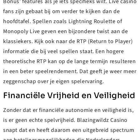
Bonus’ features als je iets specifieks wilt. Live casino
fans zijn gebaat bij om verder te kijken dan de
hoofdtafel. Spellen zoals Lightning Roulette of
Monopoly Live geven een bijzondere twist aan de
klassiekers. Kijk ook naar de RTP (Return to Player)
informatie die bij veel spellen staat. Een hogere
theoretische RTP kan op de lange termijn resulteren
in een beter speelrendement. Dat geeft je weer meer
zeggenschap over je eigen spelervaring.
Financiële Vrijheid en Veiligheid
Zonder dat er financiële autonomie en veiligheid is,
is er geen echte spelvrijheid. Blazingwildz Casino
snapt dat en heeft daarom een uitgebreid spectrum