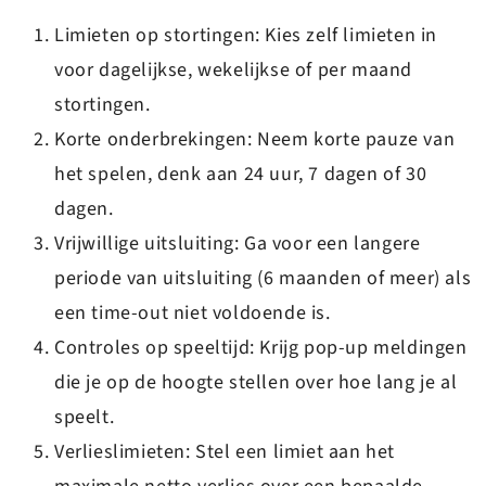
Limieten op stortingen: Kies zelf limieten in
voor dagelijkse, wekelijkse of per maand
stortingen.
Korte onderbrekingen: Neem korte pauze van
het spelen, denk aan 24 uur, 7 dagen of 30
dagen.
Vrijwillige uitsluiting: Ga voor een langere
periode van uitsluiting (6 maanden of meer) als
een time-out niet voldoende is.
Controles op speeltijd: Krijg pop-up meldingen
die je op de hoogte stellen over hoe lang je al
speelt.
Verlieslimieten: Stel een limiet aan het