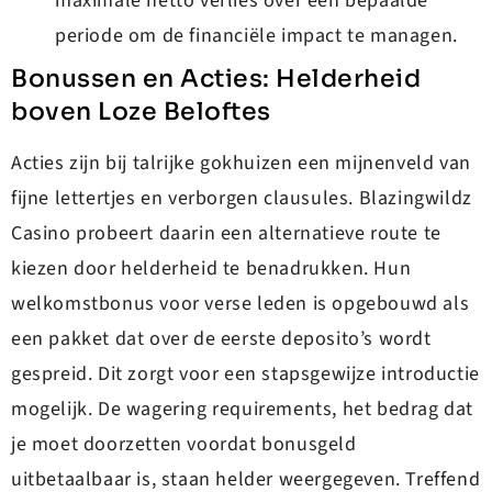
maximale netto verlies over een bepaalde
periode om de financiële impact te managen.
Bonussen en Acties: Helderheid
boven Loze Beloftes
Acties zijn bij talrijke gokhuizen een mijnenveld van
fijne lettertjes en verborgen clausules. Blazingwildz
Casino probeert daarin een alternatieve route te
kiezen door helderheid te benadrukken. Hun
welkomstbonus voor verse leden is opgebouwd als
een pakket dat over de eerste deposito’s wordt
gespreid. Dit zorgt voor een stapsgewijze introductie
mogelijk. De wagering requirements, het bedrag dat
je moet doorzetten voordat bonusgeld
uitbetaalbaar is, staan helder weergegeven. Treffend