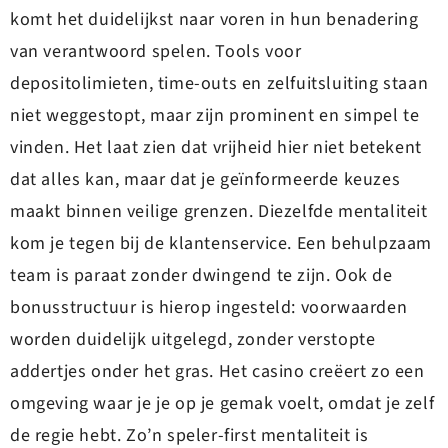
komt het duidelijkst naar voren in hun benadering
van verantwoord spelen. Tools voor
depositolimieten, time-outs en zelfuitsluiting staan
niet weggestopt, maar zijn prominent en simpel te
vinden. Het laat zien dat vrijheid hier niet betekent
dat alles kan, maar dat je geïnformeerde keuzes
maakt binnen veilige grenzen. Diezelfde mentaliteit
kom je tegen bij de klantenservice. Een behulpzaam
team is paraat zonder dwingend te zijn. Ook de
bonusstructuur is hierop ingesteld: voorwaarden
worden duidelijk uitgelegd, zonder verstopte
addertjes onder het gras. Het casino creëert zo een
omgeving waar je je op je gemak voelt, omdat je zelf
de regie hebt. Zo’n speler-first mentaliteit is