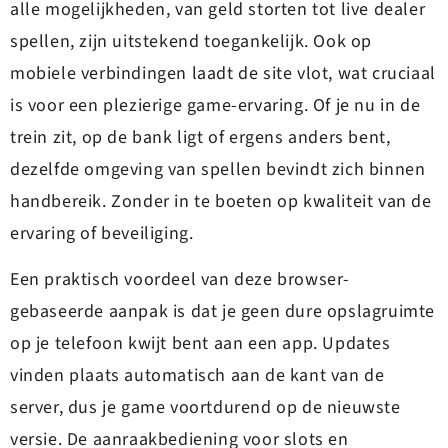
alle mogelijkheden, van geld storten tot live dealer
spellen, zijn uitstekend toegankelijk. Ook op
mobiele verbindingen laadt de site vlot, wat cruciaal
is voor een plezierige game-ervaring. Of je nu in de
trein zit, op de bank ligt of ergens anders bent,
dezelfde omgeving van spellen bevindt zich binnen
handbereik. Zonder in te boeten op kwaliteit van de
ervaring of beveiliging.
Een praktisch voordeel van deze browser-
gebaseerde aanpak is dat je geen dure opslagruimte
op je telefoon kwijt bent aan een app. Updates
vinden plaats automatisch aan de kant van de
server, dus je game voortdurend op de nieuwste
versie. De aanraakbediening voor slots en