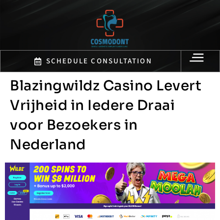
SCHEDULE CONSULTATION
Blazingwildz Casino Levert
Vrijheid in Iedere Draai
voor Bezoekers in
Nederland