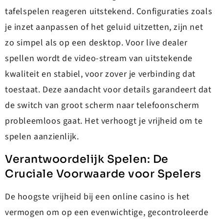
tafelspelen reageren uitstekend. Configuraties zoals
je inzet aanpassen of het geluid uitzetten, zijn net
zo simpel als op een desktop. Voor live dealer
spellen wordt de video-stream van uitstekende
kwaliteit en stabiel, voor zover je verbinding dat
toestaat. Deze aandacht voor details garandeert dat
de switch van groot scherm naar telefoonscherm
probleemloos gaat. Het verhoogt je vrijheid om te
spelen aanzienlijk.
Verantwoordelijk Spelen: De
Cruciale Voorwaarde voor Spelers
De hoogste vrijheid bij een online casino is het
vermogen om op een evenwichtige, gecontroleerde