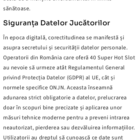
sănătoase.
Siguranța Datelor Jucătorilor
În epoca digitală, corectitudinea se manifestă și
asupra secretului și securității datelor personale.
Operatorii din România care oferă 40 Super Hot Slot
au nevoie să urmeze atât Regulamentul General
privind Protecția Datelor (GDPR) al UE, cât și
normele specifice ONJN. Aceasta înseamnă
adunarea strict obligatorie a datelor, prelucrarea
doar în scopuri bine precizate și aplicarea unor
măsuri tehnice moderne pentru a preveni intrarea
neautorizat, pierderea sau dezvăluirea informațiilor.
Utilizatorii au dreptul să cunoască ce date sunt