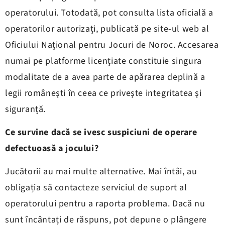
operatorului. Totodată, pot consulta lista oficială a
operatorilor autorizați, publicată pe site-ul web al
Oficiului Național pentru Jocuri de Noroc. Accesarea
numai pe platforme licențiate constituie singura
modalitate de a avea parte de apărarea deplină a
legii românești în ceea ce privește integritatea și
siguranță.
Ce survine dacă se ivesc suspiciuni de operare
defectuoasă a jocului?
Jucătorii au mai multe alternative. Mai întâi, au
obligația să contacteze serviciul de suport al
operatorului pentru a raporta problema. Dacă nu
sunt încântați de răspuns, pot depune o plângere