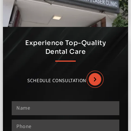
Experience Top-Quality
Dental Care
SCHEDULE CONSULTATION