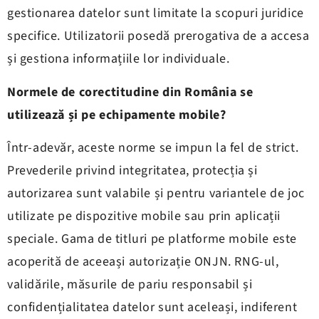
gestionarea datelor sunt limitate la scopuri juridice
specifice. Utilizatorii posedă prerogativa de a accesa
și gestiona informațiile lor individuale.
Normele de corectitudine din România se
utilizează și pe echipamente mobile?
Într-adevăr, aceste norme se impun la fel de strict.
Prevederile privind integritatea, protecția și
autorizarea sunt valabile și pentru variantele de joc
utilizate pe dispozitive mobile sau prin aplicații
speciale. Gama de titluri pe platforme mobile este
acoperită de aceeași autorizație ONJN. RNG-ul,
validările, măsurile de pariu responsabil și
confidențialitatea datelor sunt aceleași, indiferent