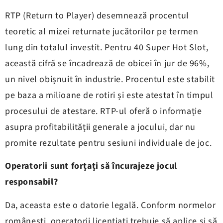
RTP (Return to Player) desemnează procentul
teoretic al mizei returnate jucătorilor pe termen
lung din totalul investit. Pentru 40 Super Hot Slot,
această cifră se încadrează de obicei în jur de 96%,
un nivel obișnuit în industrie. Procentul este stabilit
pe baza a milioane de rotiri și este atestat în timpul
procesului de atestare. RTP-ul oferă o informație
asupra profitabilității generale a jocului, dar nu
promite rezultate pentru sesiuni individuale de joc.
Operatorii sunt forțați să încurajeze jocul
responsabil?
Da, aceasta este o datorie legală. Conform normelor
românești, operatorii licențiați trebuie să aplice și să