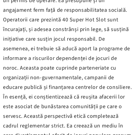
un permis de operare. Ea presupune și un
angajament ferm față de responsabilitatea socială.
Operatorii care prezintă 40 Super Hot Slot sunt
încurajați, și adesea constrânși prin lege, să susțină
inițiative care susțin jocul responsabil. De
asemenea, ei trebuie să aducă aport la programe de
informare a riscurilor dependenței de jocuri de
noroc. Aceasta poate cuprinde parteneriate cu
organizații non-guvernamentale, campanii de
educare publică și finanțarea centrelor de consiliere.
În esență, ei conștientizează că reușita afacerii lor
este asociat de bunăstarea comunității pe care o
servesc. Această perspectivă etică completează
cadrul reglementar strict. Ea creează un mediu în