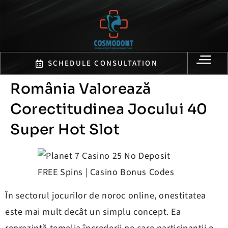
SCHEDULE CONSULTATION
România Valorează
Corectitudinea Jocului 40
Super Hot Slot
În sectorul jocurilor de noroc online, onestitatea
este mai mult decât un simplu concept. Ea