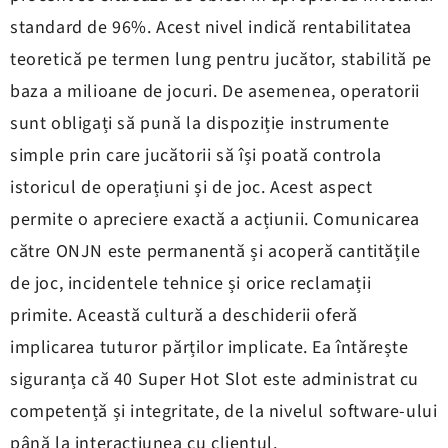
standard de 96%. Acest nivel indică rentabilitatea
teoretică pe termen lung pentru jucător, stabilită pe
baza a milioane de jocuri. De asemenea, operatorii
sunt obligați să pună la dispoziție instrumente
simple prin care jucătorii să își poată controla
istoricul de operațiuni și de joc. Acest aspect
permite o apreciere exactă a acțiunii. Comunicarea
către ONJN este permanentă și acoperă cantitățile
de joc, incidentele tehnice și orice reclamații
primite. Această cultură a deschiderii oferă
implicarea tuturor părților implicate. Ea întărește
siguranța că 40 Super Hot Slot este administrat cu
competență și integritate, de la nivelul software-ului
până la interacțiunea cu clientul.