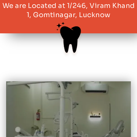
We are Located at 1/246, Viram Khand
1, Gomtinagar, Lucknow